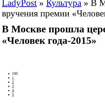
LadyPost
»
Культура
» В М
вручения премии «Челове
В Москве прошла цер
«Человек года-2015»
100
1
2
3
4
5