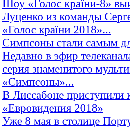
Шоу «Голос країни-8» выи
Луценко из команды Серге
«Голос країни 2018»...
Симпсоны стали самым д
Недавно в эфир телеканал
серия знаменитого мульт
«Симпсоны»...
В Лиссабоне приступили 
«Евровидения 2018»
Уже 8 мая в столице Порт