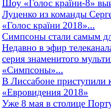
Шоу «Голос країни-8» выи
Луценко из команды Серге
«Голос країни 2018»...
Симпсоны стали самым д
Недавно в эфир телеканал
серия знаменитого мульт
«Симпсоны»...
В Лиссабоне приступили 
«Евровидения 2018»
Уже 8 мая в столице Порт