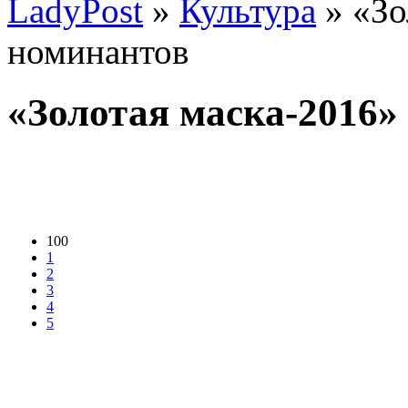
LadyPost
»
Культура
» «Зо
номинантов
«Золотая маска-2016»
100
1
2
3
4
5