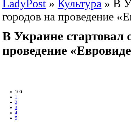
LadyPost
»
Культура
» В У
городов на проведение «
В Украине стартовал о
проведение «Евровиде
100
1
2
3
4
5