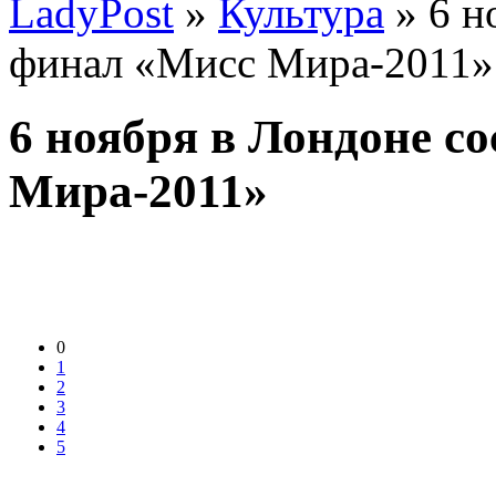
LadyPost
»
Культура
» 6 н
финал «Мисс Мира-2011»
6 ноября в Лондоне с
Мира-2011»
0
1
2
3
4
5