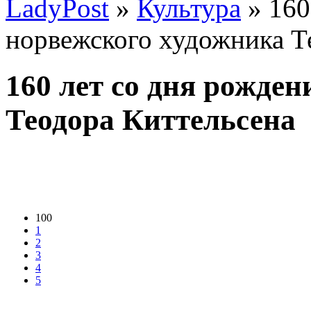
LadyPost
»
Культура
» 160
норвежского художника Т
160 лет со дня рожде
Теодора Киттельсена
100
1
2
3
4
5