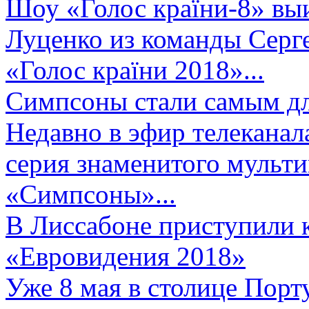
Шоу «Голос країни-8» выи
Луценко из команды Серге
«Голос країни 2018»...
Симпсоны стали самым д
Недавно в эфир телеканал
серия знаменитого мульт
«Симпсоны»...
В Лиссабоне приступили 
«Евровидения 2018»
Уже 8 мая в столице Порт