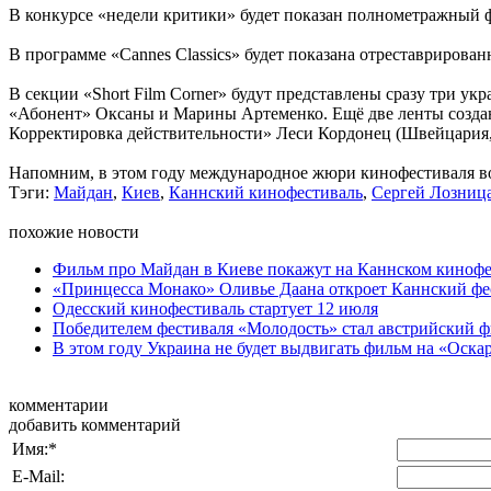
В конкурсе «недели критики» будет показан полнометражный 
В программе «Cannes Classiсs» будет показана отреставрирован
В секции «Short Film Corner» будут представлены сразу три 
«Абонент» Оксаны и Марины Артеменко. Ещё две ленты создан
Корректировка действительности» Леси Кордонец (Швейцария,
Напомним, в этом году международное жюри кинофестиваля в
Тэги:
Майдан
,
Киев
,
Каннский кинофестиваль
,
Сергей Лозниц
похожие новости
Фильм про Майдан в Киеве покажут на Каннском кинофе
«Принцесса Монако» Оливье Даана откроет Каннский фе
Одесский кинофестиваль стартует 12 июля
Победителем фестиваля «Молодость» стал австрийский 
В этом году Украина не будет выдвигать фильм на «Оска
комментарии
добавить комментарий
Имя:
*
E-Mail: