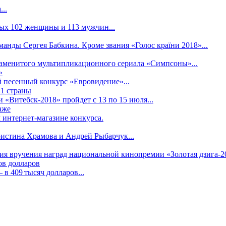
..
рых 102 женщины и 113 мужчин...
манды Сергея Бабкина. Кроме звания «Голос країни 2018»...
наменитого мультипликационного сериала «Симпсоны»...
»
 песенный конкурс «Евровидение»...
21 страны
«Витебск-2018» пройдет с 13 по 15 июля...
аже
 интернет-магазине конкурса.
ристина Храмова и Андрей Рыбарчук...
ния вручения наград национальной кинопремии «Золотая дзига-20
ов долларов
в 409 тысяч долларов...