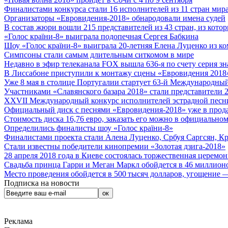
Финалистами конкурса стали 16 исполнителей из 11 стран мира.
Организаторы «Евровидения-2018» обнародовали имена судей
В состав жюри вошли 215 представителей из 43 стран, из кото
«Голос країни-8» выиграла подопечная Сергея Бабкина
Шоу «Голос країни-8» выиграла 20-летняя Елена Луценко из ко
Симпсоны стали самым длительным ситкомом в мире
Недавно в эфир телеканала FOX вышла 636-я по счету серия з
В Лиссабоне приступили к монтажу сцены «Евровидения 2018
Уже 8 мая в столице Португалии стартует 63-й Международный
Участниками «Славянского базара 2018» стали представители 
XXVII Международный конкурс исполнителей эстрадной песни 
Официальный диск с песнями «Евровидения-2018» уже в прод
Стоимость диска 16,76 евро, заказать его можно в официальном
Определились финалисты шоу «Голос країни-8»
Финалистами проекта стали Алена Луценко, Србуя Саргсян, К
Стали известны победители кинопремии «Золотая дзига-2018»
28 апреля 2018 года в Киеве состоялась торжественная церемо
Свадьба принца Гарри и Меган Маркл обойдется в 46 миллион
Место проведения обойдется в 500 тысяч долларов, угощение — 
Подписка на новости
Реклама