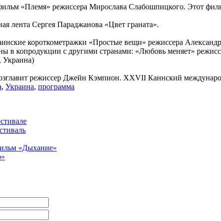
фильм «Племя» режиссера Мирослава Слабошпицкого. Этот филь
ная лента Сергея Параджанова «Цвет граната».
украинские короткометражки «Простые вещи» режиссера Александр
ы в копродукции с другими странами: «Любовь меняет» режисс
 Украина)
озглавит режиссер Джейн Кэмпион. XXVII Каннский международ
а
,
Украина
,
программа
стивале
стиваль
фильм «Дыхание»
р»