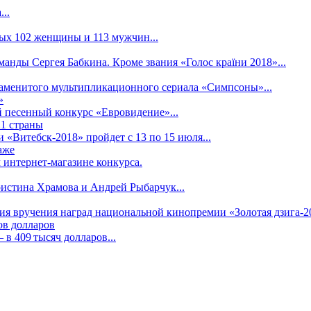
..
рых 102 женщины и 113 мужчин...
манды Сергея Бабкина. Кроме звания «Голос країни 2018»...
наменитого мультипликационного сериала «Симпсоны»...
»
 песенный конкурс «Евровидение»...
21 страны
«Витебск-2018» пройдет с 13 по 15 июля...
аже
 интернет-магазине конкурса.
ристина Храмова и Андрей Рыбарчук...
ния вручения наград национальной кинопремии «Золотая дзига-20
ов долларов
в 409 тысяч долларов...