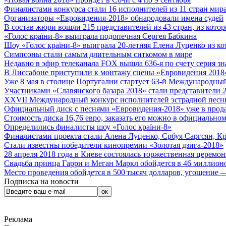
Финалистами конкурса стали 16 исполнителей из 11 стран мира.
Организаторы «Евровидения-2018» обнародовали имена судей
В состав жюри вошли 215 представителей из 43 стран, из кото
«Голос країни-8» выиграла подопечная Сергея Бабкина
Шоу «Голос країни-8» выиграла 20-летняя Елена Луценко из ко
Симпсоны стали самым длительным ситкомом в мире
Недавно в эфир телеканала FOX вышла 636-я по счету серия з
В Лиссабоне приступили к монтажу сцены «Евровидения 2018
Уже 8 мая в столице Португалии стартует 63-й Международный
Участниками «Славянского базара 2018» стали представители 
XXVII Международный конкурс исполнителей эстрадной песни 
Официальный диск с песнями «Евровидения-2018» уже в прод
Стоимость диска 16,76 евро, заказать его можно в официальном
Определились финалисты шоу «Голос країни-8»
Финалистами проекта стали Алена Луценко, Србуя Саргсян, К
Стали известны победители кинопремии «Золотая дзига-2018»
28 апреля 2018 года в Киеве состоялась торжественная церемо
Свадьба принца Гарри и Меган Маркл обойдется в 46 миллион
Место проведения обойдется в 500 тысяч долларов, угощение — 
Подписка на новости
Реклама