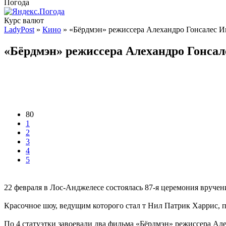
Погода
Курс валют
LadyPost
»
Кино
» «Бёрдмэн» режиссера Алехандро Гонсалес Ин
«Бёрдмэн» режиссера Алехандро Гонсал
80
1
2
3
4
5
22 февраля в Лос-Анджелесе состоялась 87-я церемония вруче
Красочное шоу, ведущим которого стал т Нил Патрик Харрис, п
По 4 статуэтки завоевали два фильма «Бёрдмэн» режиссера Ал