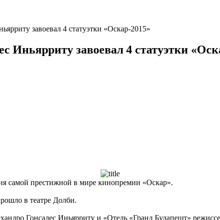
ьярриту завоевал 4 статуэтки «Оскар-2015»
ес Иньярриту завоевал 4 статуэтки «Оск
ния самой престижной в мире кинопремии «Оскар».
рошло в театре Долби.
ехандро Гонсалес Иньярриту и «Отель «Гранд Будапешт» режисс