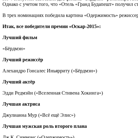
Однако с учетом того, что «Отель «Гранд Будапешт» получил с
В трех номинациях победила картина «Одержимость» режиссе
Итак, все победители премии «Оскар-2015»:
Лучший фильм
«Бёрдмэн»
Лучший режиссёр
Алехандро Гонсалес Иньярриту («Бёрдмэн»)
Лучший актёр
Эдди Редмэйн («Вселенная Стивена Хокинга»)
Лучшая актриса
Джулианна Мур («Всё ещё Элис»)
Лучшая мужская роль второго плана
Дж.К. Симмонс («Одержимость»)