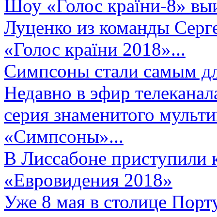
Шоу «Голос країни-8» выи
Луценко из команды Серге
«Голос країни 2018»...
Симпсоны стали самым д
Недавно в эфир телеканал
серия знаменитого мульт
«Симпсоны»...
В Лиссабоне приступили 
«Евровидения 2018»
Уже 8 мая в столице Порт