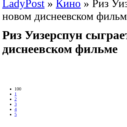
LadyPost
»
Кино
» Риз Уиз
новом диснеевском фильм
Риз Уизерспун сыграе
диснеевском фильме
100
1
2
3
4
5