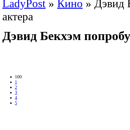
LadyPost
»
Кино
» Дэвид 
актера
Дэвид Бекхэм попробуе
100
1
2
3
4
5