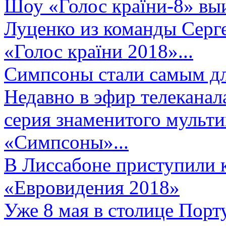
Шоу «Голос країни-8» выи
Луценко из команды Серге
«Голос країни 2018»...
Симпсоны стали самым д
Недавно в эфир телеканал
серия знаменитого мульт
«Симпсоны»...
В Лиссабоне приступили 
«Евровидения 2018»
Уже 8 мая в столице Порт