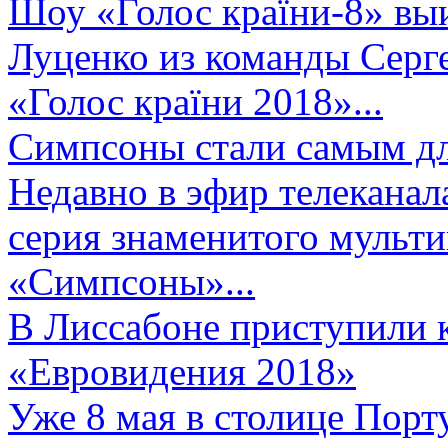
Шоу «Голос країни-8» выи
Луценко из команды Серге
«Голос країни 2018»...
Симпсоны стали самым д
Недавно в эфир телеканал
серия знаменитого мульт
«Симпсоны»...
В Лиссабоне приступили 
«Евровидения 2018»
Уже 8 мая в столице Порт