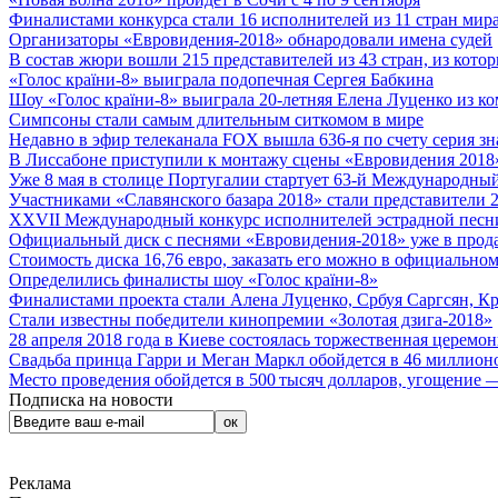
Финалистами конкурса стали 16 исполнителей из 11 стран мира.
Организаторы «Евровидения-2018» обнародовали имена судей
В состав жюри вошли 215 представителей из 43 стран, из кото
«Голос країни-8» выиграла подопечная Сергея Бабкина
Шоу «Голос країни-8» выиграла 20-летняя Елена Луценко из ко
Симпсоны стали самым длительным ситкомом в мире
Недавно в эфир телеканала FOX вышла 636-я по счету серия з
В Лиссабоне приступили к монтажу сцены «Евровидения 2018
Уже 8 мая в столице Португалии стартует 63-й Международный
Участниками «Славянского базара 2018» стали представители 
XXVII Международный конкурс исполнителей эстрадной песни 
Официальный диск с песнями «Евровидения-2018» уже в прод
Стоимость диска 16,76 евро, заказать его можно в официальном
Определились финалисты шоу «Голос країни-8»
Финалистами проекта стали Алена Луценко, Србуя Саргсян, К
Стали известны победители кинопремии «Золотая дзига-2018»
28 апреля 2018 года в Киеве состоялась торжественная церемо
Свадьба принца Гарри и Меган Маркл обойдется в 46 миллион
Место проведения обойдется в 500 тысяч долларов, угощение — 
Подписка на новости
Реклама