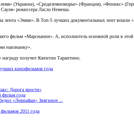
мя» (Украина), «Средиземноморье» (Франция), «Феникс» (Герма
 Сауля» режиссера Ласло Немеша.
 лента «Эмми». В Топ-5 лучших документальных лент вошли «
его фильм «Марсианин». А, исполнитель основной роли в этой 
и наизнанку».
 награду получит Квентин Тарантино.
лучших кинофильмов года
кс: Дорога ярости»
й фильм года
едил «Левиафан» Звягинце ...
фильмов 2011 года