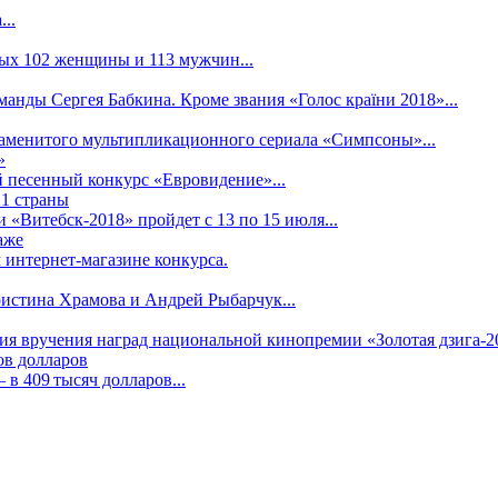
..
рых 102 женщины и 113 мужчин...
манды Сергея Бабкина. Кроме звания «Голос країни 2018»...
наменитого мультипликационного сериала «Симпсоны»...
»
 песенный конкурс «Евровидение»...
21 страны
«Витебск-2018» пройдет с 13 по 15 июля...
аже
 интернет-магазине конкурса.
ристина Храмова и Андрей Рыбарчук...
ния вручения наград национальной кинопремии «Золотая дзига-20
ов долларов
в 409 тысяч долларов...