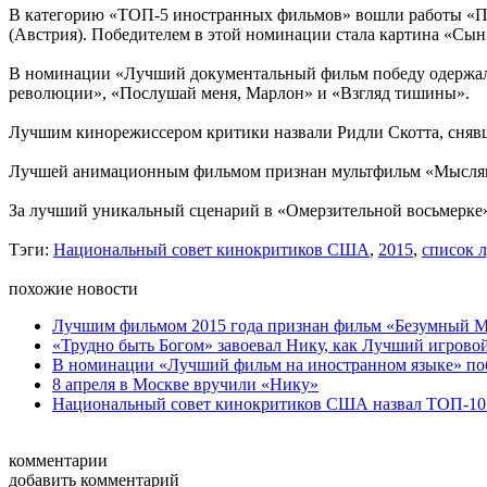
В категорию «ТОП-5 иностранных фильмов» вошли работы «Пле
(Австрия). Победителем в этой номинации стала картина «Сын
В номинации «Лучший документальный фильм победу одержала
революции», «Послушай меня, Марлон» и «Взгляд тишины».
Лучшим кинорежиссером критики назвали Ридли Скотта, снявш
Лучшей анимационным фильмом признан мультфильм «Мыслям
За лучший уникальный сценарий в «Омерзительной восьмерке»
Тэги:
Национальный совет кинокритиков США
,
2015
,
список 
похожие новости
Лучшим фильмом 2015 года признан фильм «Безумный Ма
«Трудно быть Богом» завоевал Нику, как Лучший игрово
В номинации «Лучший фильм на иностранном языке» поб
8 апреля в Москве вручили «Нику»
Национальный совет кинокритиков США назвал ТОП-10 
комментарии
добавить комментарий