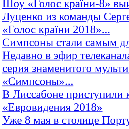
Шоу «Голос країни-8» выи
Луценко из команды Серге
«Голос країни 2018»...
Симпсоны стали самым д
Недавно в эфир телеканал
серия знаменитого мульт
«Симпсоны»...
В Лиссабоне приступили 
«Евровидения 2018»
Уже 8 мая в столице Порт