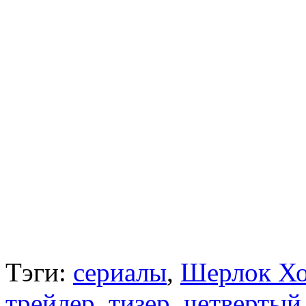
Тэги:
сериалы
,
Шерлок Х
трейлер
,
тизер
,
четвертый