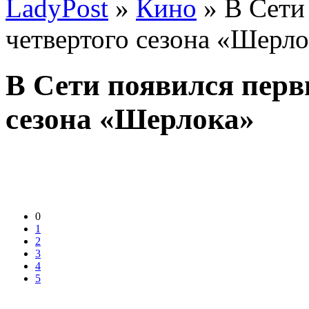
LadyPost
»
Кино
» В Сети
четвертого сезона «Шерло
В Сети появился перв
сезона «Шерлока»
0
1
2
3
4
5