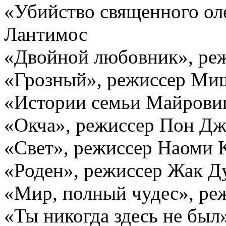
«Убийство священного ол
Лантимос
«Двойной любовник», ре
«Грозный», режиссер Ми
«Истории семьи Майровиц
«Окча», режиссер Пон Д
«Свет», режиссер Наоми 
«Роден», режиссер Жак Д
«Мир, полный чудес», ре
«Ты никогда здесь не был