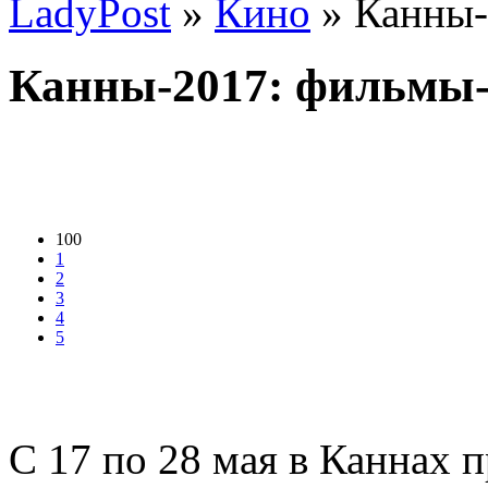
LadyPost
»
Кино
» Канны-
Канны-2017: фильмы
100
1
2
3
4
5
С 17 по 28 мая в Каннах