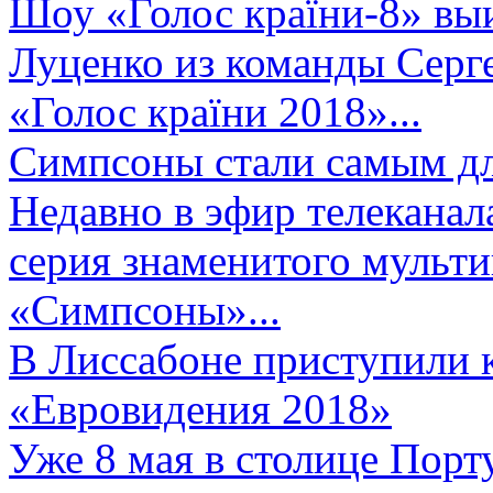
Шоу «Голос країни-8» выи
Луценко из команды Серге
«Голос країни 2018»...
Симпсоны стали самым д
Недавно в эфир телеканал
серия знаменитого мульт
«Симпсоны»...
В Лиссабоне приступили 
«Евровидения 2018»
Уже 8 мая в столице Порт