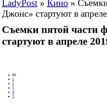
LadyPost
»
Кино
» Съемки
Джонс» стартуют в апреле
Съемки пятой части 
стартуют в апреле 201
80
1
2
3
4
5