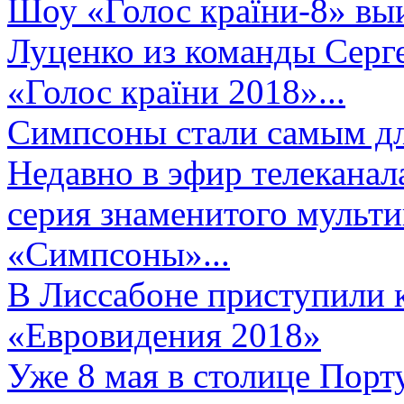
Шоу «Голос країни-8» выи
Луценко из команды Серге
«Голос країни 2018»...
Симпсоны стали самым д
Недавно в эфир телеканал
серия знаменитого мульт
«Симпсоны»...
В Лиссабоне приступили 
«Евровидения 2018»
Уже 8 мая в столице Порт