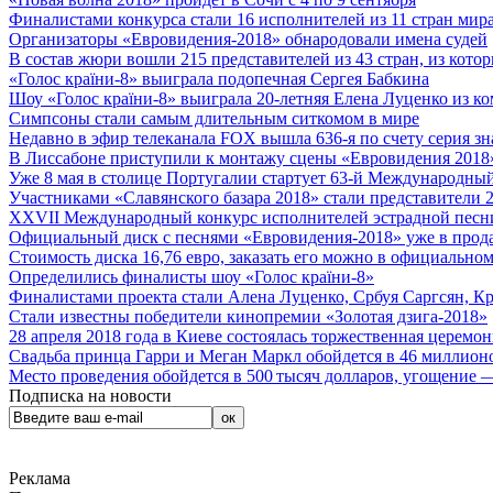
Финалистами конкурса стали 16 исполнителей из 11 стран мира.
Организаторы «Евровидения-2018» обнародовали имена судей
В состав жюри вошли 215 представителей из 43 стран, из кото
«Голос країни-8» выиграла подопечная Сергея Бабкина
Шоу «Голос країни-8» выиграла 20-летняя Елена Луценко из ко
Симпсоны стали самым длительным ситкомом в мире
Недавно в эфир телеканала FOX вышла 636-я по счету серия з
В Лиссабоне приступили к монтажу сцены «Евровидения 2018
Уже 8 мая в столице Португалии стартует 63-й Международный
Участниками «Славянского базара 2018» стали представители 
XXVII Международный конкурс исполнителей эстрадной песни 
Официальный диск с песнями «Евровидения-2018» уже в прод
Стоимость диска 16,76 евро, заказать его можно в официальном
Определились финалисты шоу «Голос країни-8»
Финалистами проекта стали Алена Луценко, Србуя Саргсян, К
Стали известны победители кинопремии «Золотая дзига-2018»
28 апреля 2018 года в Киеве состоялась торжественная церемо
Свадьба принца Гарри и Меган Маркл обойдется в 46 миллион
Место проведения обойдется в 500 тысяч долларов, угощение — 
Подписка на новости
Реклама