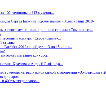
..
рых 102 женщины и 113 мужчин...
манды Сергея Бабкина. Кроме звания «Голос країни 2018»...
наменитого мультипликационного сериала «Симпсоны»...
»
 песенный конкурс «Евровидение»...
21 страны
«Витебск-2018» пройдет с 13 по 15 июля...
аже
 интернет-магазине конкурса.
ристина Храмова и Андрей Рыбарчук...
ния вручения наград национальной кинопремии «Золотая дзига-20
ов долларов
в 409 тысяч долларов...