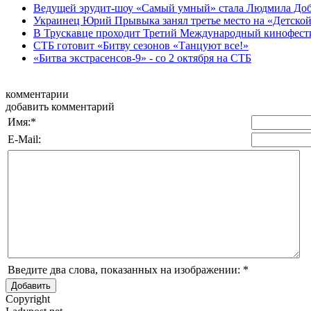
Ведущей эрудит-шоу «Самый умный» стала Людмила Доб
Украинец Юрий Прывыка занял третье место на «Детско
В Трускавце проходит Третий Международный кинофестив
СТБ готовит «Битву сезонов «Танцуют все!»
«Битва экстрасенсов-9» - со 2 октября на СТБ
комментарии
добавить комментарий
Имя:
*
E-Mail:
Введите два слова, показанных на изображении:
*
Copyright