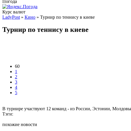
Погода
Курс валют
LadyPost
»
Кино
» Турнир по теннису в киеве
Турнир по теннису в киеве
60
1
2
3
4
5
В турнире участвуют 12 команд - из России, Эстонии, Молдовы
Тэги:
похожие новости