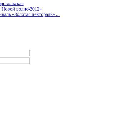
ровольская
й Новой волне-2012»
аль «Золотая пектораль» ...