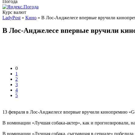
Погода
Курс валют
LadyPost
»
Кино
» В Лос-Анджелесе впервые вручили кинопрем
В Лос-Анджелесе впервые вручили кино
0
1
2
3
4
5
13 февраля в Лос-Анджелесе впервые вручили кинопремию «Go
В номинации «Лучшая собака-актер», как и прогнозировали, н
В номинации «Лучшая собака, сыгравшая в сериале» победила 