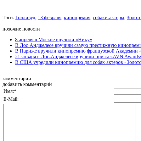
Тэги:
Голливуд
,
13 февраля
,
кинопремия
,
собаки-актеры
,
Золот
похожие новости
8 апреля в Москве вручили «Нику»
В Лос-Анджелесе вручили самую престижную кинопрем
В Париже вручили кинопремию французской Академии 
21 января в Лос-Анджелесе вручили призы «AVN Awards»
В США учредили кинопремию для собак-актеров «Золот
комментарии
добавить комментарий
Имя:
*
E-Mail: