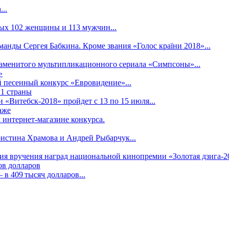
..
рых 102 женщины и 113 мужчин...
манды Сергея Бабкина. Кроме звания «Голос країни 2018»...
наменитого мультипликационного сериала «Симпсоны»...
»
 песенный конкурс «Евровидение»...
21 страны
«Витебск-2018» пройдет с 13 по 15 июля...
аже
 интернет-магазине конкурса.
ристина Храмова и Андрей Рыбарчук...
ния вручения наград национальной кинопремии «Золотая дзига-20
ов долларов
в 409 тысяч долларов...