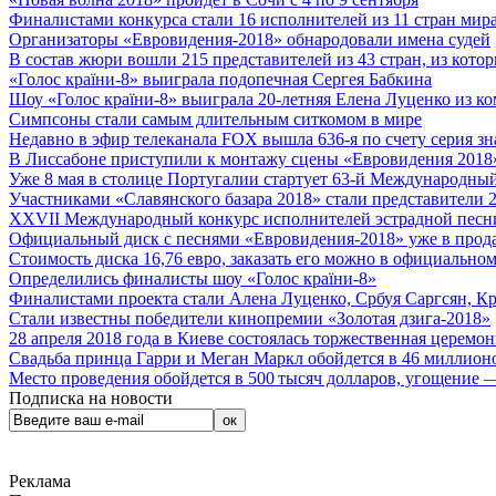
Финалистами конкурса стали 16 исполнителей из 11 стран мира.
Организаторы «Евровидения-2018» обнародовали имена судей
В состав жюри вошли 215 представителей из 43 стран, из кото
«Голос країни-8» выиграла подопечная Сергея Бабкина
Шоу «Голос країни-8» выиграла 20-летняя Елена Луценко из ко
Симпсоны стали самым длительным ситкомом в мире
Недавно в эфир телеканала FOX вышла 636-я по счету серия з
В Лиссабоне приступили к монтажу сцены «Евровидения 2018
Уже 8 мая в столице Португалии стартует 63-й Международный
Участниками «Славянского базара 2018» стали представители 
XXVII Международный конкурс исполнителей эстрадной песни 
Официальный диск с песнями «Евровидения-2018» уже в прод
Стоимость диска 16,76 евро, заказать его можно в официальном
Определились финалисты шоу «Голос країни-8»
Финалистами проекта стали Алена Луценко, Србуя Саргсян, К
Стали известны победители кинопремии «Золотая дзига-2018»
28 апреля 2018 года в Киеве состоялась торжественная церемо
Свадьба принца Гарри и Меган Маркл обойдется в 46 миллион
Место проведения обойдется в 500 тысяч долларов, угощение — 
Подписка на новости
Реклама