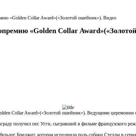
ию «Golden Collar Award»(«Золотой ошейник»). Видео
премию «Golden Collar Award»(«Золотой
lden Collar Award»(«Золотой ошейник»). Ведущими церемонии 
аграду получил пес Угги, сыгравший в фильме французского ре
бульдог Бриджит, которая исполнила роль собаки Стеллы в сери