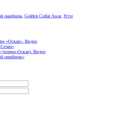
ой ошейник
,
Golden Collar Awar
,
Угги
ию «Оскар». Видео
«Сезар»
 (порно-Оскар). Видео
ой ошейник»