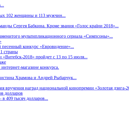
..
рых 102 женщины и 113 мужчин...
манды Сергея Бабкина. Кроме звания «Голос країни 2018»...
наменитого мультипликационного сериала «Симпсоны»...
»
 песенный конкурс «Евровидение»...
21 страны
«Витебск-2018» пройдет с 13 по 15 июля...
аже
 интернет-магазине конкурса.
ристина Храмова и Андрей Рыбарчук...
ния вручения наград национальной кинопремии «Золотая дзига-20
ов долларов
в 409 тысяч долларов...