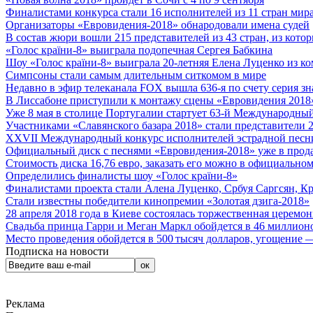
Финалистами конкурса стали 16 исполнителей из 11 стран мира.
Организаторы «Евровидения-2018» обнародовали имена судей
В состав жюри вошли 215 представителей из 43 стран, из кото
«Голос країни-8» выиграла подопечная Сергея Бабкина
Шоу «Голос країни-8» выиграла 20-летняя Елена Луценко из ко
Симпсоны стали самым длительным ситкомом в мире
Недавно в эфир телеканала FOX вышла 636-я по счету серия з
В Лиссабоне приступили к монтажу сцены «Евровидения 2018
Уже 8 мая в столице Португалии стартует 63-й Международный
Участниками «Славянского базара 2018» стали представители 
XXVII Международный конкурс исполнителей эстрадной песни 
Официальный диск с песнями «Евровидения-2018» уже в прод
Стоимость диска 16,76 евро, заказать его можно в официальном
Определились финалисты шоу «Голос країни-8»
Финалистами проекта стали Алена Луценко, Србуя Саргсян, К
Стали известны победители кинопремии «Золотая дзига-2018»
28 апреля 2018 года в Киеве состоялась торжественная церемо
Свадьба принца Гарри и Меган Маркл обойдется в 46 миллион
Место проведения обойдется в 500 тысяч долларов, угощение — 
Подписка на новости
Реклама