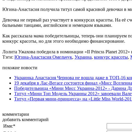
Югина-Анастасия получила титул самой красивой девочки в м
Девочка не первый раз участвует в конкурсах красоты. На её 
бальными танцами, английским и немецким языками.
Как рассказала мама победительницы, теперь они планируем 
конкурс красоты, но для этого необходимо финансирование.
Лолита Ужахова победила в номинации «II Princss Planet 2012»
Тэги:
Югина-Анастасия Омельчук
,
Украина
,
конкурс красоты
,
похожие новости
Украинка Анастасия Чернова не вошла даже в ТОП-16 кон
19 декабря в Лас-Вегасе состоится финал «Мисс Вселенна
Победительница «Мини Мисс Украина-2012» - Дарина Д
Титул «Мини Топ Модель Украины 2012» завоевали Валер
Титул «Первая мини-принцесса» на «Little Miss World-2011
комментарии
добавить комментарий
Имя:
*