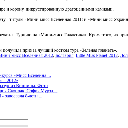
ире и корону, инкрустированную драгоценными камнями.
счету - титулы «Мини-мисс Вселенная-2011! и «Мини-мисс Украи
поехать в Турцию на «Мини-мисс Галактика». Кроме того, их п
 и получила приз за лучший костюм тура «Зеленая планета».
Мини-мисс Вселенная-2012
,
Болгария
,
Little Miss Planet-2012
,
Лол
курса «Мисс Вселенна ...
я – 2012»
рачук из Винницы. Фото
ия Скопчак, София Мурза ...
» завоевала 8-летн ...