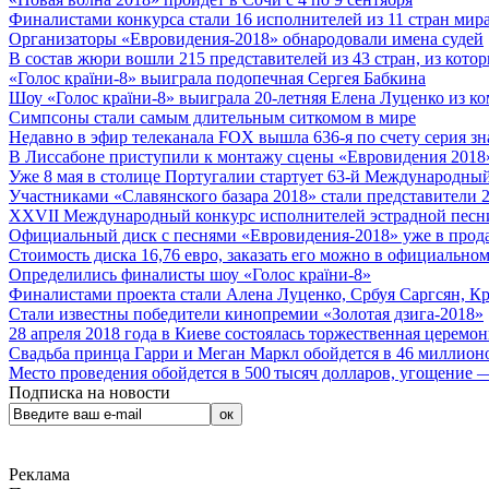
Финалистами конкурса стали 16 исполнителей из 11 стран мира.
Организаторы «Евровидения-2018» обнародовали имена судей
В состав жюри вошли 215 представителей из 43 стран, из кото
«Голос країни-8» выиграла подопечная Сергея Бабкина
Шоу «Голос країни-8» выиграла 20-летняя Елена Луценко из ко
Симпсоны стали самым длительным ситкомом в мире
Недавно в эфир телеканала FOX вышла 636-я по счету серия з
В Лиссабоне приступили к монтажу сцены «Евровидения 2018
Уже 8 мая в столице Португалии стартует 63-й Международный
Участниками «Славянского базара 2018» стали представители 
XXVII Международный конкурс исполнителей эстрадной песни 
Официальный диск с песнями «Евровидения-2018» уже в прод
Стоимость диска 16,76 евро, заказать его можно в официальном
Определились финалисты шоу «Голос країни-8»
Финалистами проекта стали Алена Луценко, Србуя Саргсян, К
Стали известны победители кинопремии «Золотая дзига-2018»
28 апреля 2018 года в Киеве состоялась торжественная церемо
Свадьба принца Гарри и Меган Маркл обойдется в 46 миллион
Место проведения обойдется в 500 тысяч долларов, угощение — 
Подписка на новости
Реклама