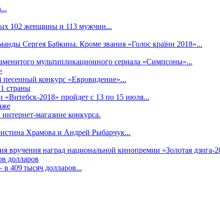
..
рых 102 женщины и 113 мужчин...
манды Сергея Бабкина. Кроме звания «Голос країни 2018»...
наменитого мультипликационного сериала «Симпсоны»...
»
 песенный конкурс «Евровидение»...
21 страны
«Витебск-2018» пройдет с 13 по 15 июля...
аже
 интернет-магазине конкурса.
ристина Храмова и Андрей Рыбарчук...
ния вручения наград национальной кинопремии «Золотая дзига-20
ов долларов
в 409 тысяч долларов...