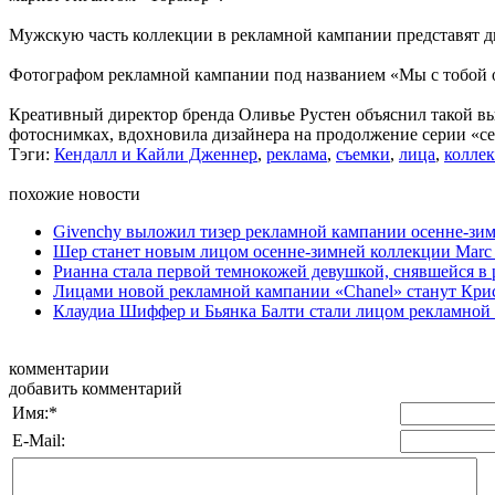
Мужскую часть коллекции в рекламной кампании представят дв
Фотографом рекламной кампании под названием «Мы с тобой 
Креативный директор бренда Оливье Рустен объяснил такой вы
фотоснимках, вдохновила дизайнера на продолжение серии «с
Тэги:
Кендалл и Кайли Дженнер
,
реклама
,
съемки
,
лица
,
колле
похожие новости
Givenchy выложил тизер рекламной кампании осенне-зи
Шер станет новым лицом осенне-зимней коллекции Marc 
Рианна стала первой темнокожей девушкой, снявшейся в 
Лицами новой рекламной кампании «Chanel» станут Крист
Клаудиа Шиффер и Бьянка Балти стали лицом рекламной 
комментарии
добавить комментарий
Имя:
*
E-Mail: