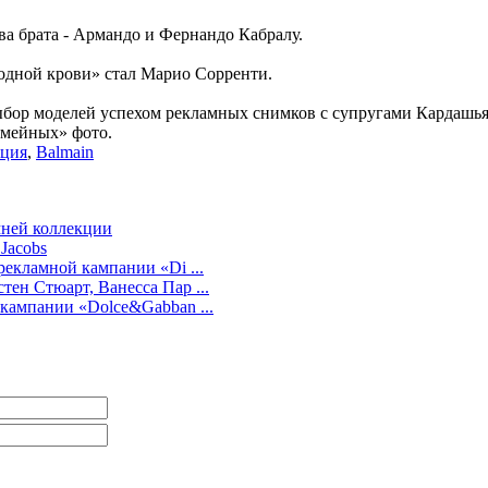
а брата - Армандо и Фернандо Кабралу.
одной крови» стал Марио Сорренти.
бор моделей успехом рекламных снимков с супругами Кардашьян
емейных» фото.
кция
,
Balmain
мней коллекции
Jacobs
рекламной кампании «Di ...
ен Стюарт, Ванесса Пар ...
кампании «Dolce&Gabban ...