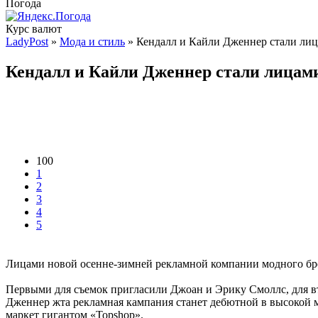
Погода
Курс валют
LadyPost
»
Мода и стиль
» Кендалл и Кайли Дженнер стали лиц
Кендалл и Кайли Дженнер стали лицам
100
1
2
3
4
5
Лицами новой осенне-зимней рекламной компании модного бренд
Первыми для съемок пригласили Джоан и Эрику Смоллс, для в
Дженнер жта рекламная кампания станет дебютной в высокой мо
маркет гигантом «Topshop».