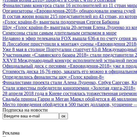
Финалистами конкурса стали 16 исполнителей из 11 стран мира.
Организаторы «Евровидения-2018» обнародовали имена судей
В состав жюри вошли 215 представителей из 43 стран, из кото
«Голос країни-8» выиграла подопечная Сергея Бабкина
Шоу «Голос країни-8» выиграла 20-летняя Елена Луценко из ко
Симпсоны стали самым длительным ситкомом в мире
Недавно в эфир телеканала FOX вышла 636-я по счету серия з
В Лиссабоне приступили к монтажу сцены «Евровидения 2018
Уже 8 мая в столице Португалии стартует 63-й Международный
Участниками «Славянского базара 2018» стали представители 
XXVII Международный конкурс исполнителей эстрадной песни 
Официальный диск с песнями «Евровидения-2018» уже в прод
Стоимость диска 16,76 евро, заказать его можно в официальном
Определились финалисты шоу «Голос країни-8»
Финалистами проекта стали Алена Луценко, Србуя Саргсян, К
Стали известны победители кинопремии «Золотая дзига-2018»
28 апреля 2018 года в Киеве состоялась торжественная церемо
Свадьба принца Гарри и Меган Маркл обойдется в 46 миллион
Место проведения обойдется в 500 тысяч долларов, угощение — 
Подписка на новости
Реклама