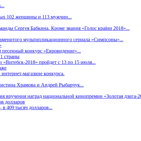
..
рых 102 женщины и 113 мужчин...
манды Сергея Бабкина. Кроме звания «Голос країни 2018»...
наменитого мультипликационного сериала «Симпсоны»...
»
 песенный конкурс «Евровидение»...
21 страны
«Витебск-2018» пройдет с 13 по 15 июля...
аже
 интернет-магазине конкурса.
ристина Храмова и Андрей Рыбарчук...
ния вручения наград национальной кинопремии «Золотая дзига-20
ов долларов
в 409 тысяч долларов...