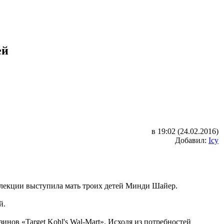
ей
в 19:02 (24.02.2016)
Добавил:
Icy
ллекции выступила мать троих детей Минди Шайер.
й.
ов «Target Kohl's Wal-Mart». Исходя из потребностей