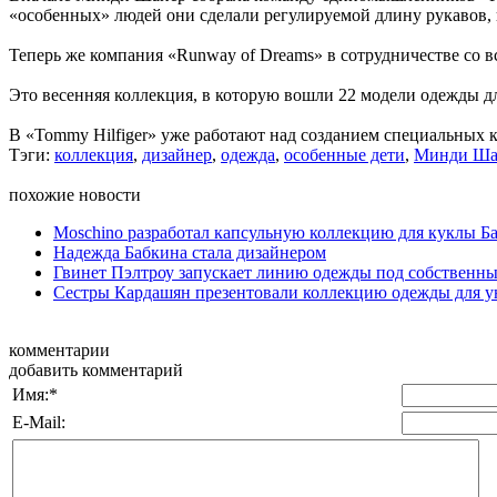
«особенных» людей они сделали регулируемой длину рукавов,
Теперь же компания «Runway of Dreams» в сотрудничестве со 
Это весенняя коллекция, в которую вошли 22 модели одежды для 
В «Tommy Hilfiger» уже работают над созданием специальных 
Тэги:
коллекция
,
дизайнер
,
одежда
,
особенные дети
,
Минди Ша
похожие новости
Moschino разработал капсульную коллекцию для куклы Б
Надежда Бабкина стала дизайнером
Гвинет Пэлтроу запускает линию одежды под собственн
Сестры Кардашян презентовали коллекцию одежды для у
комментарии
добавить комментарий
Имя:
*
E-Mail: