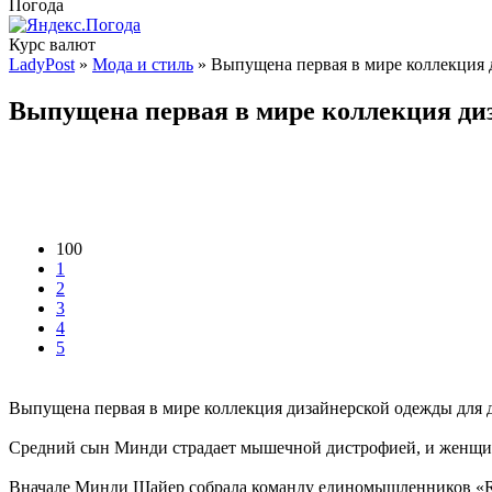
Погода
Курс валют
LadyPost
»
Мода и стиль
» Выпущена первая в мире коллекция 
Выпущена первая в мире коллекция ди
100
1
2
3
4
5
Выпущена первая в мире коллекция дизайнерской одежды для 
Средний сын Минди страдает мышечной дистрофией, и женщина 
Вначале Минди Шайер собрала команду единомышленников «Runw