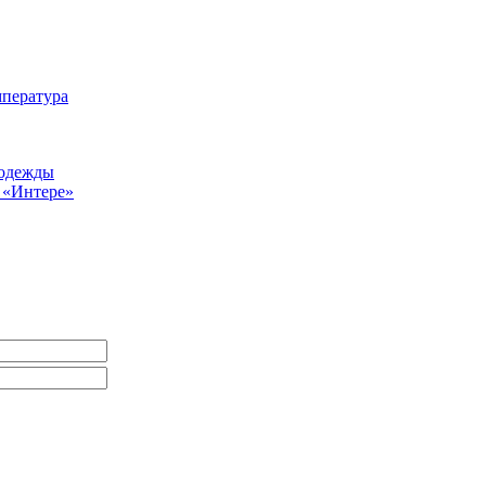
мпература
 одежды
а «Интере»