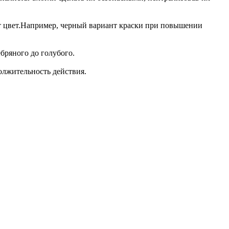
ет цвет.Например, черный вариант краски при повышении
ебряного до голубого.
олжительность действия.