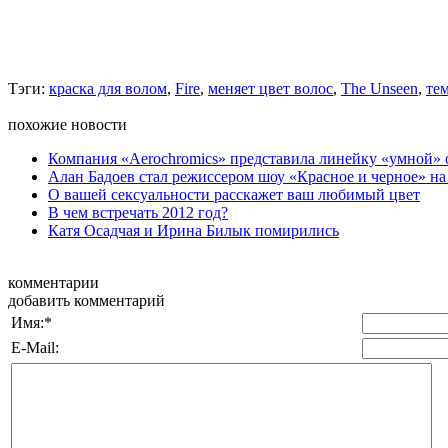
Тэги:
краска для волом
,
Fire
,
меняет цвет волос
,
The Unseen
,
те
похожие новости
Компания «Aerochromics» представила линейку «умной»
Алан Бадоев стал режиссером шоу «Красное и черное» н
О вашей сексуальности расскажет ваш любимый цвет
В чем встречать 2012 год?
Катя Осадчая и Ирина Билык помирились
комментарии
добавить комментарий
Имя:
*
E-Mail: