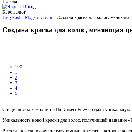
Погода
Курс валют
LadyPost
»
Мода и стиль
» Создана краска для волос, меняющая
Создана краска для волос, меняющая ц
100
1
2
3
4
5
Специалисты компании «The UnseenFire» создали уникальную кр
Уникальность новой краски для волос, получившей название «F
В состав краски входят термохромные пигменты, которые вооо