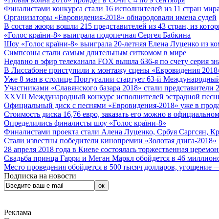
Финалистами конкурса стали 16 исполнителей из 11 стран мира.
Организаторы «Евровидения-2018» обнародовали имена судей
В состав жюри вошли 215 представителей из 43 стран, из кото
«Голос країни-8» выиграла подопечная Сергея Бабкина
Шоу «Голос країни-8» выиграла 20-летняя Елена Луценко из ко
Симпсоны стали самым длительным ситкомом в мире
Недавно в эфир телеканала FOX вышла 636-я по счету серия з
В Лиссабоне приступили к монтажу сцены «Евровидения 2018
Уже 8 мая в столице Португалии стартует 63-й Международный
Участниками «Славянского базара 2018» стали представители 
XXVII Международный конкурс исполнителей эстрадной песни 
Официальный диск с песнями «Евровидения-2018» уже в прод
Стоимость диска 16,76 евро, заказать его можно в официальном
Определились финалисты шоу «Голос країни-8»
Финалистами проекта стали Алена Луценко, Србуя Саргсян, К
Стали известны победители кинопремии «Золотая дзига-2018»
28 апреля 2018 года в Киеве состоялась торжественная церемо
Свадьба принца Гарри и Меган Маркл обойдется в 46 миллион
Место проведения обойдется в 500 тысяч долларов, угощение — 
Подписка на новости
Реклама