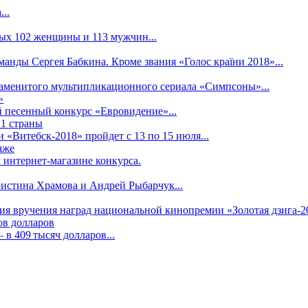
..
рых 102 женщины и 113 мужчин...
манды Сергея Бабкина. Кроме звания «Голос країни 2018»...
наменитого мультипликационного сериала «Симпсоны»...
»
 песенный конкурс «Евровидение»...
21 страны
«Витебск-2018» пройдет с 13 по 15 июля...
аже
 интернет-магазине конкурса.
ристина Храмова и Андрей Рыбарчук...
ния вручения наград национальной кинопремии «Золотая дзига-20
ов долларов
в 409 тысяч долларов...