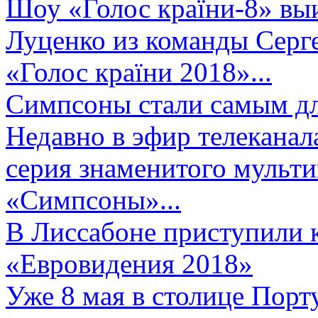
Шоу «Голос країни-8» выи
Луценко из команды Серге
«Голос країни 2018»...
Симпсоны стали самым д
Недавно в эфир телеканал
серия знаменитого мульт
«Симпсоны»...
В Лиссабоне приступили 
«Евровидения 2018»
Уже 8 мая в столице Порт