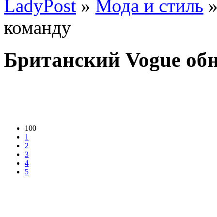
LadyPost
»
Мода и стиль
»
команду
Британский Vogue об
100
1
2
3
4
5