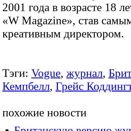
2001 года в возрасте 18 л
«W Magazine», став самы
креативным директором.
Тэги:
Vogue
,
журнал
,
Бри
Кемпбелл
,
Грейc Коддинг
похожие новости
Британскую версию жур