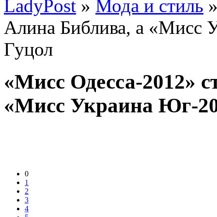
LadyPost
»
Мода и стиль
»
Алина Библива, а «Мисс 
Гуцол
«Мисс Одесса-2012» с
«Мисс Украина Юг-20
0
1
2
3
4