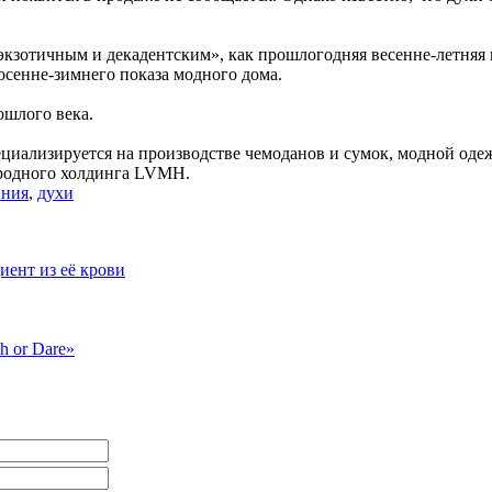
 экзотичным и декадентским», как прошлогодняя весенне-летняя
 осенне-зимнего показа модного дома.
ошлого века.
пециализируется на производстве чемоданов и сумок, модной од
ародного холдинга LVMH.
иния
,
духи
иент из её крови
h or Dare»