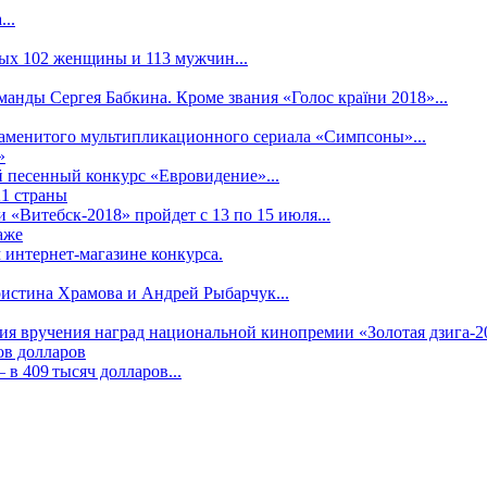
..
рых 102 женщины и 113 мужчин...
манды Сергея Бабкина. Кроме звания «Голос країни 2018»...
наменитого мультипликационного сериала «Симпсоны»...
»
 песенный конкурс «Евровидение»...
21 страны
«Витебск-2018» пройдет с 13 по 15 июля...
аже
 интернет-магазине конкурса.
ристина Храмова и Андрей Рыбарчук...
ния вручения наград национальной кинопремии «Золотая дзига-20
ов долларов
в 409 тысяч долларов...