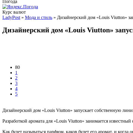
Погода
Курс валют
LadyPost
»
Мода и стиль
» Дизайнерский дом «Louis Viutton» з
Дизайнерский дом «Louis Viutton» запу
80
1
2
3
4
5
Дизайнерский дом «Louis Viutton» запускает собственную лини
Разработкой аромата для «Louis Viutton» занимается известный 
Как будет называться парфюм, каков будет его аромат, и когда