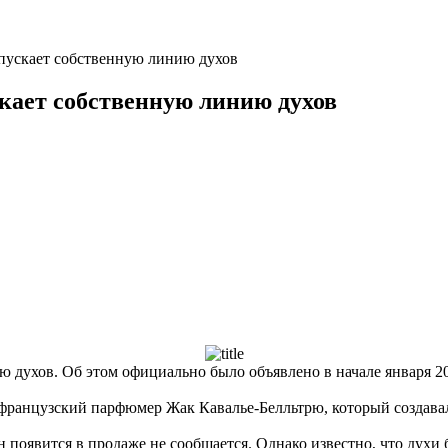
апускает собственную линию духов
скает собственную линию духов
ю духов. Об этом официально было объявлено в начале января 20
французский парфюмер Жак Кавалье-Белльтрю, который создавал дух
 он появится в продаже не сообщается. Однако известно, что дух