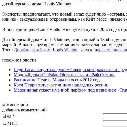
дизайнерского дома «Louis Viutton».
Эксперты предполагают, что новый запах будет либо «острым,
или же - сексуальным и откровенным, как Кейт Мосс - звездой
В последний раз «Louis Vuitton» выпускал духи в 20-х годах пр
Дизайнерский дом «Louis Viutton», основанный в 1854 году, с
маркой. В настоящее время компания является частью междун
Тэги:
Дизайнерский дом
,
Louis Viutton
,
запуск
,
парфюмерная л
похожие новости
Леди Гага выпустила духи «Fame», в которых есть ингред
Модный дом «Christian Dior» возглавил Раф Симонс
Расписание Недель Моды на осень 2012 года
Кэти Перри запускает линию накладных ресниц
Мадонна запускает именной парфюм под названием «Trut
комментарии
добавить комментарий
Имя:
*
E-Mail: