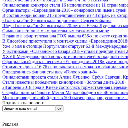
Финалистами конкурса стали 16 исполнителей из 11 стран мира.
Организаторы «Евровидения-2018» обнародовали имена судей
В состав жюри вошли 215 представителей из 43 стран, из кото
«Голос країни-8» выиграла подопечная Сергея Бабкина
Шоу «Голос країни-8» выиграла 20-летняя Елена Луценко из ко
Симпсоны стали самым длительным ситкомом в мире
Недавно в эфир телеканала FOX вышла 636-я по счету серия з
В Лиссабоне приступили к монтажу сцены «Евровидения 2018
Уже 8 мая в столице Португалии стартует 63-й Международный
Участниками «Славянского базара 2018» стали представители 
XXVII Международный конкурс исполнителей эстрадной песни 
Официальный диск с песнями «Евровидения-2018» уже в прод
Стоимость диска 16,76 евро, заказать его можно в официальном
Определились финалисты шоу «Голос країни-8»
Финалистами проекта стали Алена Луценко, Србуя Саргсян, К
Стали известны победители кинопремии «Золотая дзига-2018»
28 апреля 2018 года в Киеве состоялась торжественная церемо
Свадьба принца Гарри и Меган Маркл обойдется в 46 миллион
Место проведения обойдется в 500 тысяч долларов, угощение — 
Подписка на новости
Реклама