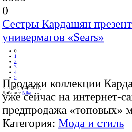
0
Сестры Кардашян презент
универмагов «Sears»
0
1
2
3
4
5
Продажи коллекции Кардаш
в 11:02 (10.08.2011)
Добавил:
уже сейчас на интернет-са
Nika
предпродажа «топовых» м
Категория:
Мода и стиль