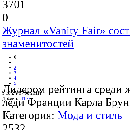
3701
0
Журнал «Vanity Fair» сос
знаменитостей
0
1
2
3
4
5
Лидером рейтинга среди ж
в 18:27 (07.08.2011)
Добавил:
леди Франции Карла Бруни
Nika
Категория:
Мода и стиль
2532