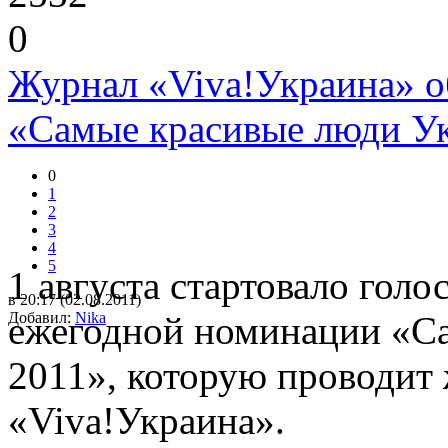
0
Журнал «Viva!Украина» о
«Самые красивые люди У
0
1
2
3
4
5
1 августа стартовало голо
в 20:17 (02.08.2011)
Добавил:
ежегодной номинации «С
Nika
2011», которую проводит
«Viva!Украина».