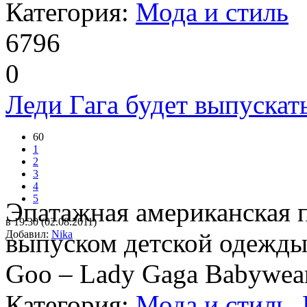
Категория:
Мода и стиль
6796
0
Леди Гага будет выпускат
60
1
2
3
4
5
Эпатажная американская п
в 19:30 (02.08.2011)
Добавил:
выпуском детской одежды
Nika
Goo – Lady Gaga Babywea
Категория:
Мода и стиль
,