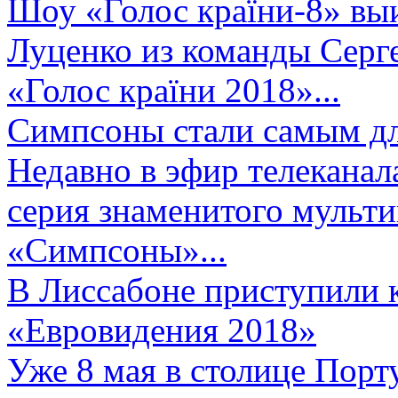
Шоу «Голос країни-8» выи
Луценко из команды Серге
«Голос країни 2018»...
Симпсоны стали самым д
Недавно в эфир телеканал
серия знаменитого мульт
«Симпсоны»...
В Лиссабоне приступили 
«Евровидения 2018»
Уже 8 мая в столице Порт