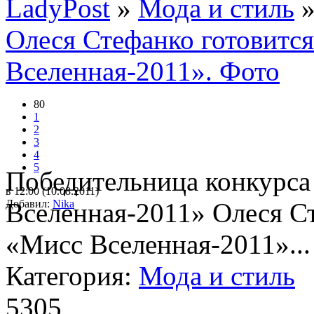
LadyPost
»
Мода и стиль
»
Олеся Стефанко готовится
Вселенная-2011». Фото
80
1
2
3
4
5
Победительница конкурса
в 12:00 (10.08.2011)
Добавил:
Вселенная-2011» Олеся Ст
Nika
«Мисс Вселенная-2011»...
Категория:
Мода и стиль
5305