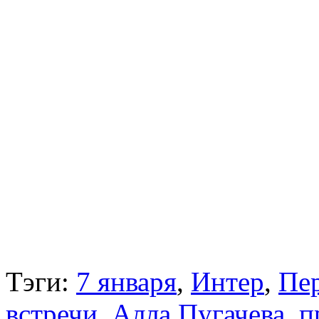
Тэги:
7 января
,
Интер
,
Пе
встречи
,
Алла Пугачева
,
п