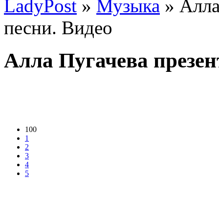
LadyPost
»
Музыка
» Алла
песни. Видео
Алла Пугачева презен
100
1
2
3
4
5