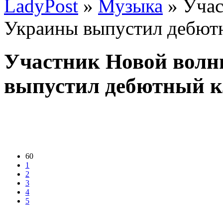
LadyPost
»
Музыка
» Учас
Украины выпустил дебют
Участник Новой волн
выпустил дебютный к
60
1
2
3
4
5