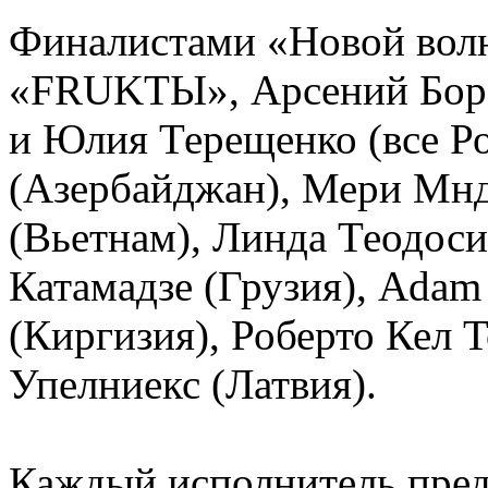
Финалистами «Новой волн
«FRUKTЫ», Арсений Боро
и Юлия Терещенко (все Р
(Азербайджан), Мери Мнд
(Вьетнам), Линда Теодоси
Катамадзе (Грузия), Adam
(Киргизия), Роберто Кел Т
Упелниекс (Латвия).
Каждый исполнитель пред