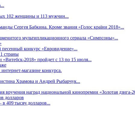
..
рых 102 женщины и 113 мужчин...
манды Сергея Бабкина. Кроме звания «Голос країни 2018»...
наменитого мультипликационного сериала «Симпсоны»...
»
 песенный конкурс «Евровидение»...
21 страны
«Витебск-2018» пройдет с 13 по 15 июля...
аже
 интернет-магазине конкурса.
ристина Храмова и Андрей Рыбарчук...
ния вручения наград национальной кинопремии «Золотая дзига-20
ов долларов
в 409 тысяч долларов...