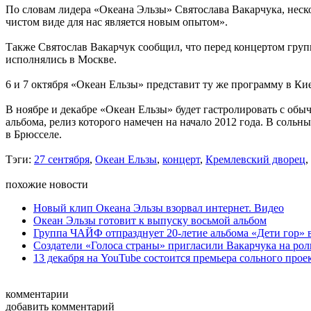
По словам лидера «Океана Эльзы» Святослава Вакарчука, неск
чистом виде для нас является новым опытом».
Также Святослав Вакарчук сообщил, что перед концертом груп
исполнялись в Москве.
6 и 7 октября «Океан Ельзы» представит ту же программу в Кие
В ноябре и декабре «Океан Ельзы» будет гастролировать с обы
альбома, релиз которого намечен на начало 2012 года. В сольн
в Брюсселе.
Тэги:
27 сентября
,
Океан Ельзы
,
концерт
,
Кремлевский дворец
,
похожие новости
Новый клип Океана Эльзы взорвал интернет. Видео
Океан Эльзы готовит к выпуску восьмой альбом
Группа ЧАЙФ отпразднует 20-летие альбома «Дети гор» 
Создатели «Голоса страны» пригласили Вакарчука на роль
13 декабря на YouTube состоится премьера сольного проек
комментарии
добавить комментарий