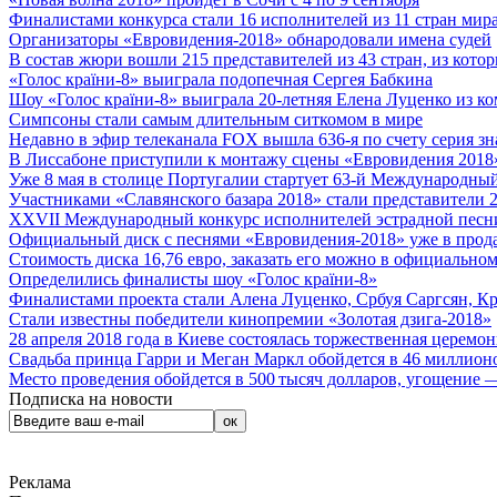
Финалистами конкурса стали 16 исполнителей из 11 стран мира.
Организаторы «Евровидения-2018» обнародовали имена судей
В состав жюри вошли 215 представителей из 43 стран, из кото
«Голос країни-8» выиграла подопечная Сергея Бабкина
Шоу «Голос країни-8» выиграла 20-летняя Елена Луценко из ко
Симпсоны стали самым длительным ситкомом в мире
Недавно в эфир телеканала FOX вышла 636-я по счету серия з
В Лиссабоне приступили к монтажу сцены «Евровидения 2018
Уже 8 мая в столице Португалии стартует 63-й Международный
Участниками «Славянского базара 2018» стали представители 
XXVII Международный конкурс исполнителей эстрадной песни 
Официальный диск с песнями «Евровидения-2018» уже в прод
Стоимость диска 16,76 евро, заказать его можно в официальном
Определились финалисты шоу «Голос країни-8»
Финалистами проекта стали Алена Луценко, Србуя Саргсян, К
Стали известны победители кинопремии «Золотая дзига-2018»
28 апреля 2018 года в Киеве состоялась торжественная церемо
Свадьба принца Гарри и Меган Маркл обойдется в 46 миллион
Место проведения обойдется в 500 тысяч долларов, угощение — 
Подписка на новости
Реклама