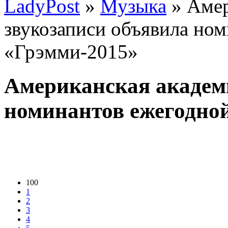
LadyPost
»
Музыка
» Амер
звукозаписи объявила но
«Грэмми-2015»
Американская академ
номинантов ежегодно
100
1
2
3
4