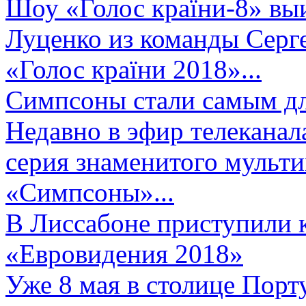
Шоу «Голос країни-8» выи
Луценко из команды Серге
«Голос країни 2018»...
Симпсоны стали самым д
Недавно в эфир телеканал
серия знаменитого мульт
«Симпсоны»...
В Лиссабоне приступили 
«Евровидения 2018»
Уже 8 мая в столице Порт