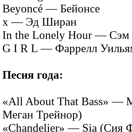
Beyoncé — Бейонсе
x — Эд Ширан
In the Lonely Hour — Сэм
G I R L — Фаррелл Уилья
Песня года:
«All About That Bass» —
Меган Трейнор)
«Chandelier» — Sia (Сия