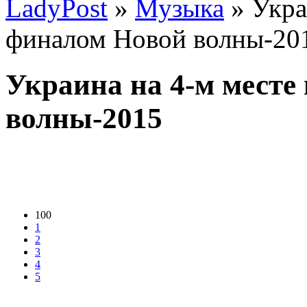
LadyPost
»
Музыка
» Укра
финалом Новой волны-20
Украина на 4-м месте
волны-2015
100
1
2
3
4
5