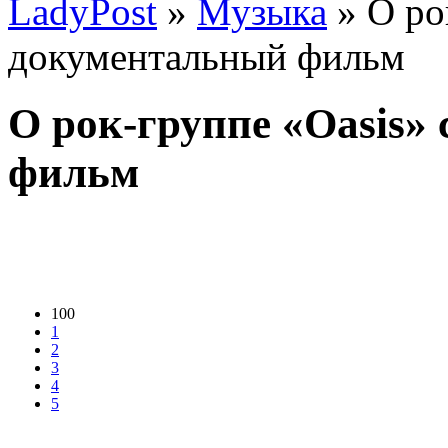
LadyPost
»
Музыка
» О ро
документальный фильм
О рок-группе «Oasis»
фильм
100
1
2
3
4
5