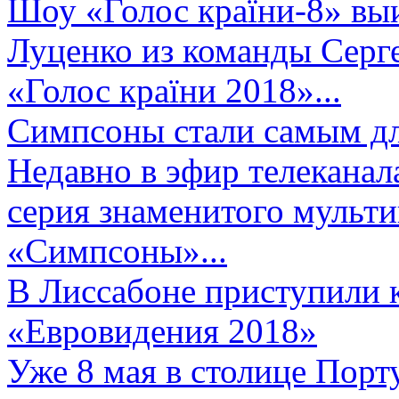
Шоу «Голос країни-8» выи
Луценко из команды Серге
«Голос країни 2018»...
Симпсоны стали самым д
Недавно в эфир телеканал
серия знаменитого мульт
«Симпсоны»...
В Лиссабоне приступили 
«Евровидения 2018»
Уже 8 мая в столице Порт