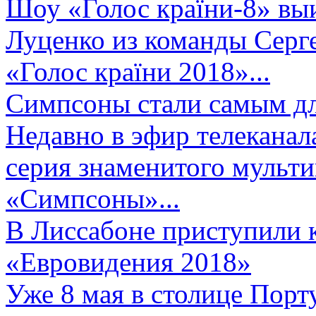
Шоу «Голос країни-8» выи
Луценко из команды Серге
«Голос країни 2018»...
Симпсоны стали самым д
Недавно в эфир телеканал
серия знаменитого мульт
«Симпсоны»...
В Лиссабоне приступили 
«Евровидения 2018»
Уже 8 мая в столице Порт