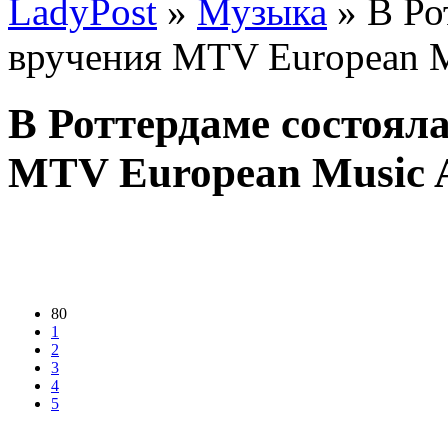
LadyPost
»
Музыка
» В Ро
вручения MTV European M
В Роттердаме состоял
MTV European Music 
80
1
2
3
4
5