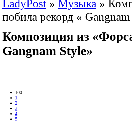
LadyPost
»
Музыка
» Комп
побила рекорд « Gangnam 
Композиция из «Форса
Gangnam Style»
100
1
2
3
4
5