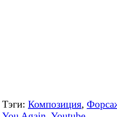
Тэги:
Композиция
,
Форса
You Again
,
Youtube