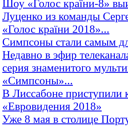
Шоу «Голос країни-8» выи
Луценко из команды Серге
«Голос країни 2018»...
Симпсоны стали самым д
Недавно в эфир телеканал
серия знаменитого мульт
«Симпсоны»...
В Лиссабоне приступили 
«Евровидения 2018»
Уже 8 мая в столице Порт