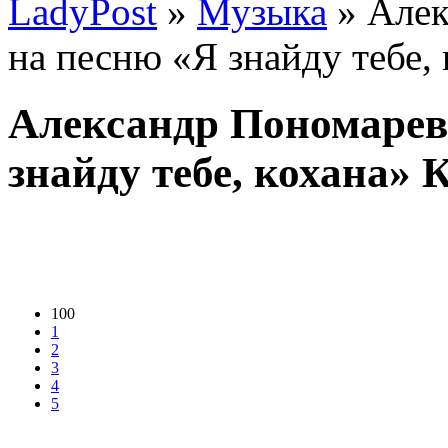
LadyPost
»
Музыка
» Алек
на песню «Я знайду тебе,
Александр Пономарев 
знайду тебе, кохана»
100
1
2
3
4
5