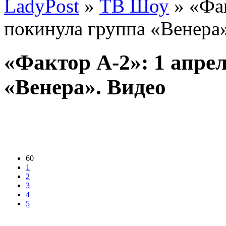
LadyPost
»
ТВ Шоу
» «Фак
покинула группа «Венера
«Фактор А-2»: 1 апре
«Венера». Видео
60
1
2
3
4
5