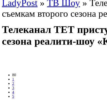
LadyPost
»
ТВ Шоу
» Теле
съемкам второго сезона р
Телеканал ТЕТ присту
сезона реалити-шоу «
80
1
2
3
4
5