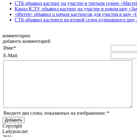
СТБ объявил кастинг на участие в третьем сезоне «Маст
Канал ICTV объявил кастинг на участие в новом шоу «За
«Интер» объявил о начале кастингов для участия в шоу «
СТБ объявил кастинги на второй сезон кулинарного шо
комментарии
добавить комментарий
Имя:
*
E-Mail:
Введите два слова, показанных на изображении:
*
Copyright
Ladypost.net
2011