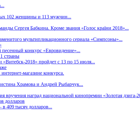
..
рых 102 женщины и 113 мужчин...
манды Сергея Бабкина. Кроме звания «Голос країни 2018»...
наменитого мультипликационного сериала «Симпсоны»...
»
 песенный конкурс «Евровидение»...
21 страны
«Витебск-2018» пройдет с 13 по 15 июля...
аже
 интернет-магазине конкурса.
ристина Храмова и Андрей Рыбарчук...
ния вручения наград национальной кинопремии «Золотая дзига-20
ов долларов
в 409 тысяч долларов...