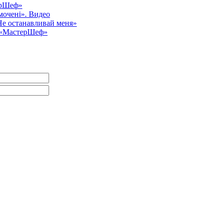
ерШеф»
мочені». Видео
Не останавливай меня»
у «МастерШеф»