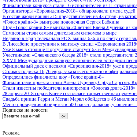
Финалистами конкурса стали 16 исполнителей из 11 стран мира.
Организаторы «Евровидения-2018» обнародовали имена судей
В состав жюри вошли 215 представителей из 43 стран, из кото
«Голос країни-8» выиграла подопечная Сергея Бабкина
Шоу «Голос країни-8» выиграла 20-летняя Елена Луценко из ко
Симпсоны стали самым длительным ситкомом в мире
Недавно в эфир телеканала FOX вышла 636-я по счету серия з
В Лиссабоне приступили к монтажу сцены «Евровидения 2018
Уже 8 мая в столице Португалии стартует 63-й Международный
Участниками «Славянского базара 2018» стали представители 
XXVII Международный конкурс исполнителей эстрадной песни 
Официальный диск с песнями «Евровидения-2018» уже в прод
Стоимость диска 16,76 евро, заказать его можно в официальном
Определились финалисты шоу «Голос країни-8»
Финалистами проекта стали Алена Луценко, Србуя Саргсян, К
Стали известны победители кинопремии «Золотая дзига-2018»
28 апреля 2018 года в Киеве состоялась торжественная церемо
Свадьба принца Гарри и Меган Маркл обойдется в 46 миллион
Место проведения обойдется в 500 тысяч долларов, угощение — 
Подписка на новости
Реклама