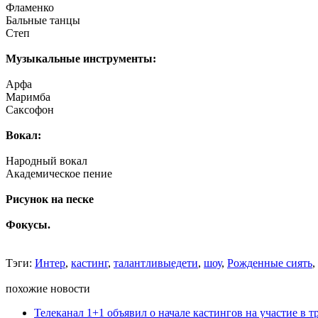
Фламенко
Бальные танцы
Степ
Музыкальные инструменты:
Арфа
Маримба
Саксофон
Вокал:
Народный вокал
Академическое пение
Рисунок на песке
Фокусы.
Тэги:
Интер
,
кастинг
,
талантливыедети
,
шоу
,
Рожденные сиять
,
похожие новости
Телеканал 1+1 объявил о начале кастингов на участие в тр