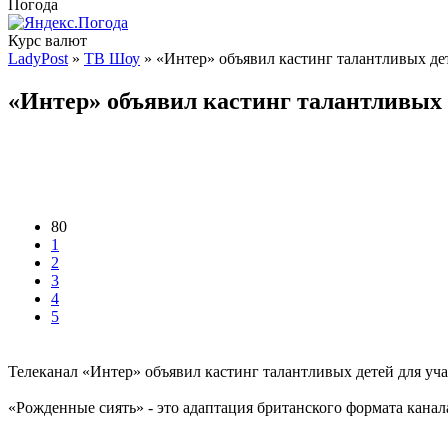
Погода
Курс валют
LadyPost
»
ТВ Шоу
» «Интер» объявил кастинг талантливых дет
«Интер» объявил кастинг талантливых 
80
1
2
3
4
5
Телеканал «Интер» объявил кастинг талантливых детей для учас
«Рожденные сиять» - это адаптация британского формата канала