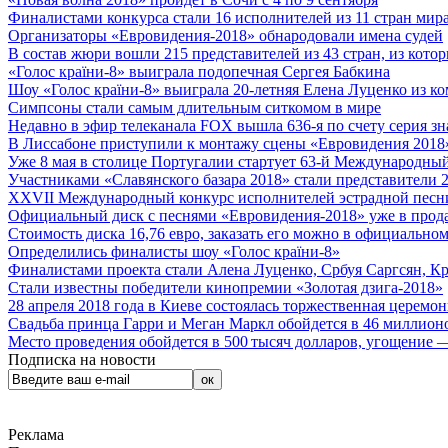
Финалистами конкурса стали 16 исполнителей из 11 стран мира.
Организаторы «Евровидения-2018» обнародовали имена судей
В состав жюри вошли 215 представителей из 43 стран, из кото
«Голос країни-8» выиграла подопечная Сергея Бабкина
Шоу «Голос країни-8» выиграла 20-летняя Елена Луценко из ко
Симпсоны стали самым длительным ситкомом в мире
Недавно в эфир телеканала FOX вышла 636-я по счету серия з
В Лиссабоне приступили к монтажу сцены «Евровидения 2018
Уже 8 мая в столице Португалии стартует 63-й Международный
Участниками «Славянского базара 2018» стали представители 
XXVII Международный конкурс исполнителей эстрадной песни 
Официальный диск с песнями «Евровидения-2018» уже в прод
Стоимость диска 16,76 евро, заказать его можно в официальном
Определились финалисты шоу «Голос країни-8»
Финалистами проекта стали Алена Луценко, Србуя Саргсян, К
Стали известны победители кинопремии «Золотая дзига-2018»
28 апреля 2018 года в Киеве состоялась торжественная церемо
Свадьба принца Гарри и Меган Маркл обойдется в 46 миллион
Место проведения обойдется в 500 тысяч долларов, угощение — 
Подписка на новости
Реклама