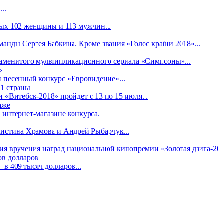
..
рых 102 женщины и 113 мужчин...
манды Сергея Бабкина. Кроме звания «Голос країни 2018»...
наменитого мультипликационного сериала «Симпсоны»...
»
 песенный конкурс «Евровидение»...
21 страны
«Витебск-2018» пройдет с 13 по 15 июля...
аже
 интернет-магазине конкурса.
ристина Храмова и Андрей Рыбарчук...
ния вручения наград национальной кинопремии «Золотая дзига-20
ов долларов
в 409 тысяч долларов...