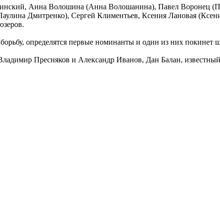
нский, Анна Волошина (Анна Волошанина), Павел Воронец (Паш
аулина Дмитренко), Сергей Климентьев, Ксения Лановая (Ксен
озеров.
 борьбу, определятся первые номинанты и один из них покинет ш
Владимир Пресняков и Александр Иванов, Дан Балан, известный