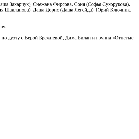
а Захарчук), Снежана Фирсова, Соня (Софья Сухорукова),
ия Шакланова), Даша Дорис (Даша Легейда), Юрий Ключник,
оу.
 по дуэту с Верой Брежневой, Дима Билан и группа «Отпетые