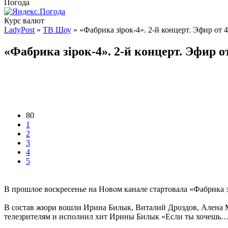
Погода
Курс валют
LadyPost
»
ТВ Шоу
» «Фабрика зірок-4». 2-й концерт. Эфир от 
«Фабрика зірок-4». 2-й концерт. Эфир о
80
1
2
3
4
5
В прошлое воскресенье на Новом канале стартовала «Фабрика 
В состав жюри вошли Ирина Билык, Виталий Дроздов, Алена М
телезрителям и исполнил хит Ирины Билык «Если ты хочешь…»