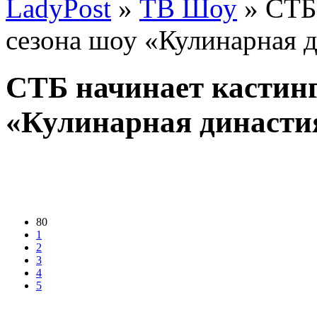
LadyPost
»
ТВ Шоу
» СТБ 
сезона шоу «Кулинарная 
СТБ начинает кастинг
«Кулинарная династи
80
1
2
3
4
5