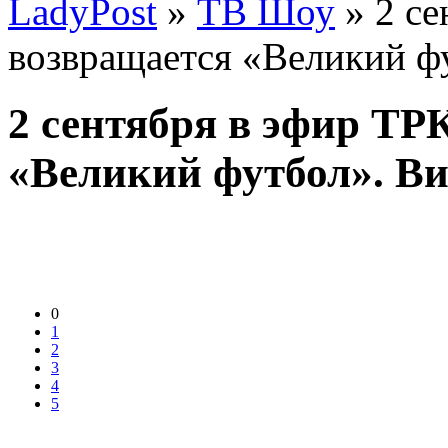
LadyPost
»
ТВ Шоу
» 2 се
возвращается «Великий ф
2 сентября в эфир ТР
«Великий футбол». Ви
0
1
2
3
4
5