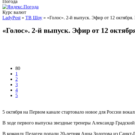
Погода
Курс валют
LadyPost
»
ТВ Шоу
» «Голос». 2-й выпуск. Эфир от 12 октября.
«Голос». 2-й выпуск. Эфир от 12 октябр
80
1
2
3
4
5
5 октября на Первом канале стартовало новое для России вок
В ходе первого выпуска звездные тренеры Александр Градский
В команду Пелагеи попали 20-летняя Анна Золотова из Санкт-