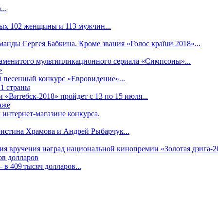
..
рых 102 женщины и 113 мужчин...
манды Сергея Бабкина. Кроме звания «Голос країни 2018»...
наменитого мультипликационного сериала «Симпсоны»...
»
 песенный конкурс «Евровидение»...
21 страны
«Витебск-2018» пройдет с 13 по 15 июля...
аже
 интернет-магазине конкурса.
ристина Храмова и Андрей Рыбарчук...
ния вручения наград национальной кинопремии «Золотая дзига-20
ов долларов
в 409 тысяч долларов...