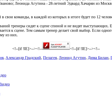
ваново; Леонида Агутина - 28-летний Эдвард Хачарян из Москв
в свои команды, в каждой из которых в итоге будет по 12 челов
аний тренеры сидят к сцене спиной и не видят выступающих. Ес
ается к сцене. Тем самым тренер делает свой выбор. Если одно
му из них.
<!--[if !IE]>-->
<!--
<!--[if !IE]>-->
<!--
ия
,
Александр Градский
,
Пелагея
,
Леонид Агутин
,
Дима Билан
,
идео
 Видео
о