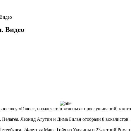
 Видео
я. Видео
альное шоу «Голос», начался этап «слепых» прослушиваний, к к
, Пелагея, Леонид Агутин и Дима Билан отобрали 8 вокалистов.
Петербурга, 24-летняя Маша Гойя из Украины и 23-летний Рома