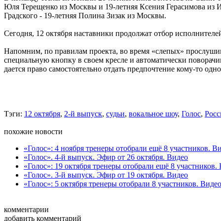
Юля Терещенко из Москвы и 19-летняя Ксения Герасимова из И
Градского - 19-летняя Полина Зизак из Москвы.
Сегодня, 12 октября наставники продолжат отбор исполнителей 
Напомним, по правилам проекта, во время «слепых» прослушив
специальную кнопку в своем кресле и автоматически поворачив
дается право самостоятельно отдать предпочтение кому-то одно
Тэги:
12 октября
,
2-й выпуск
,
судьи
,
вокальное шоу
,
Голос
,
Росс
похожие новости
«Голос»: 4 ноября тренеры отобрали ещё 8 участников. В
«Голос». 4-й выпуск. Эфир от 26 октября. Видео
«Голос»: 19 октября тренеры отобрали ещё 8 участников.
«Голос». 3-й выпуск. Эфир от 19 октября. Видео
«Голос»: 5 октября тренеры отобрали 8 участников. Виде
комментарии
добавить комментарий