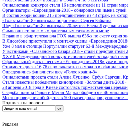
Финалистами конкурса стали 16 исполнителей из 11 стран мира.
Организаторы «Евровидения-2018» обнародовали имена судей
В состав жюри вошли 215 представителей из 43 стран, из кото
«Голос країни-8» выиграла подопечная Сергея Бабкина
Шоу «Голос країни-8» выиграла 20-летняя Елена Луценко из ко
Симпсоны стали самым длительным ситкомом в мире
Недавно в эфир телеканала FOX вышла 636-я по счету серия з
В Лиссабоне приступили к монтажу сцены «Евровидения 2018
Уже 8 мая в столице Португалии стартует 63-й Международный
Участниками «Славянского базара 2018» стали представители 
XXVII Международный конкурс исполнителей эстрадной песни 
Официальный диск с песнями «Евровидения-2018» уже в прод
Стоимость диска 16,76 евро, заказать его можно в официальном
Определились финалисты шоу «Голос країни-8»
Финалистами проекта стали Алена Луценко, Србуя Саргсян, К
Стали известны победители кинопремии «Золотая дзига-2018»
28 апреля 2018 года в Киеве состоялась торжественная церемо
Свадьба принца Гарри и Меган Маркл обойдется в 46 миллион
Место проведения обойдется в 500 тысяч долларов, угощение — 
Подписка на новости
Реклама