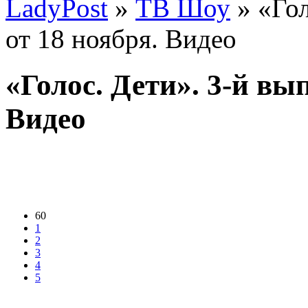
LadyPost
»
ТВ Шоу
» «Гол
от 18 ноября. Видео
«Голос. Дети». 3-й вы
Видео
60
1
2
3
4
5