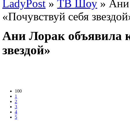
LadyPost
»
ТВ Шоу
» Ани 
«Почувствуй себя звездой
Ани Лорак объявила к
звездой»
100
1
2
3
4
5