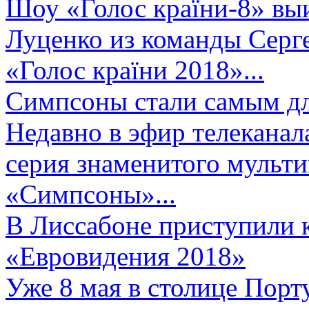
Шоу «Голос країни-8» выи
Луценко из команды Серге
«Голос країни 2018»...
Симпсоны стали самым д
Недавно в эфир телеканал
серия знаменитого мульт
«Симпсоны»...
В Лиссабоне приступили 
«Евровидения 2018»
Уже 8 мая в столице Порт