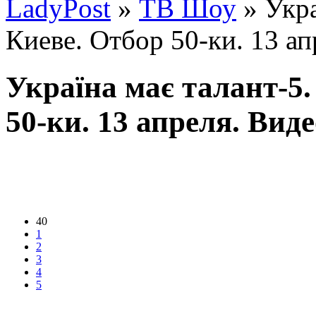
LadyPost
»
ТВ Шоу
» Укра
Киеве. Отбор 50-ки. 13 ап
Україна має талант-5.
50-ки. 13 апреля. Виде
40
1
2
3
4
5