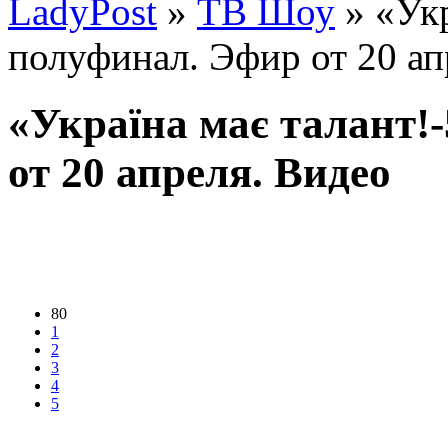
LadyPost
»
ТВ Шоу
» «Укр
полуфинал. Эфир от 20 ап
«Україна має талант!-
от 20 апреля. Видео
80
1
2
3
4
5