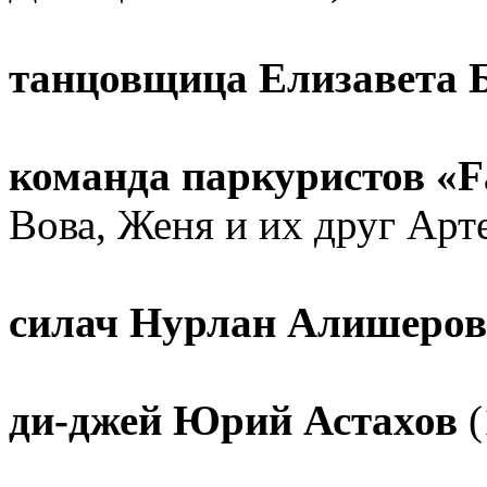
танцовщица Елизавета 
команда паркуристов «Fa
Вова, Женя и их друг Арт
силач Нурлан Алишеро
ди-джей Юрий Астахов
(