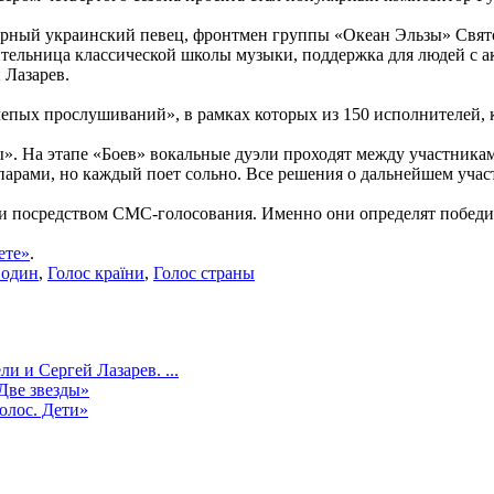
рный украинский певец, фронтмен группы «Океан Эльзы» Святос
льница классической школы музыки, поддержка для людей с ак
 Лазарев.
пых прослушиваний», в рамках которых из 150 исполнителей, к
». На этапе «Боев» вокальные дуэли проходят между участника
парами, но каждый поет сольно. Все решения о дальнейшем уча
ли посредством СМС-голосования. Именно они определят победи
ете»
.
 один
,
Голос країни
,
Голос страны
и и Сергей Лазарев. ...
Две звезды»
олос. Дети»