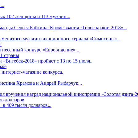
..
рых 102 женщины и 113 мужчин...
манды Сергея Бабкина. Кроме звания «Голос країни 2018»...
наменитого мультипликационного сериала «Симпсоны»...
»
 песенный конкурс «Евровидение»...
21 страны
«Витебск-2018» пройдет с 13 по 15 июля...
аже
 интернет-магазине конкурса.
ристина Храмова и Андрей Рыбарчук...
ния вручения наград национальной кинопремии «Золотая дзига-20
ов долларов
в 409 тысяч долларов...