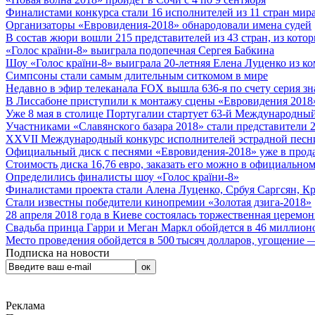
Финалистами конкурса стали 16 исполнителей из 11 стран мира.
Организаторы «Евровидения-2018» обнародовали имена судей
В состав жюри вошли 215 представителей из 43 стран, из кото
«Голос країни-8» выиграла подопечная Сергея Бабкина
Шоу «Голос країни-8» выиграла 20-летняя Елена Луценко из ко
Симпсоны стали самым длительным ситкомом в мире
Недавно в эфир телеканала FOX вышла 636-я по счету серия з
В Лиссабоне приступили к монтажу сцены «Евровидения 2018
Уже 8 мая в столице Португалии стартует 63-й Международный
Участниками «Славянского базара 2018» стали представители 
XXVII Международный конкурс исполнителей эстрадной песни 
Официальный диск с песнями «Евровидения-2018» уже в прод
Стоимость диска 16,76 евро, заказать его можно в официальном
Определились финалисты шоу «Голос країни-8»
Финалистами проекта стали Алена Луценко, Србуя Саргсян, К
Стали известны победители кинопремии «Золотая дзига-2018»
28 апреля 2018 года в Киеве состоялась торжественная церемо
Свадьба принца Гарри и Меган Маркл обойдется в 46 миллион
Место проведения обойдется в 500 тысяч долларов, угощение — 
Подписка на новости
Реклама