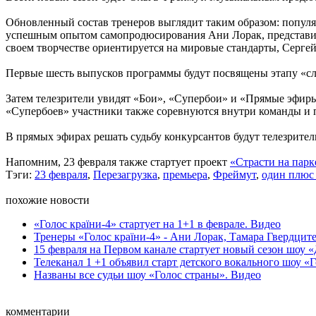
Обновленный состав тренеров выглядит таким образом: популя
успешным опытом самопродюсирования Ани Лорак, представите
своем творчестве ориентируется на мировые стандарты, Сергей
Первые шесть выпусков программы будут посвящены этапу «сле
Затем телезрители увидят «Бои», «Супербои» и «Прямые эфиры
«Супербоев» участники также соревнуются внутри команды и 
В прямых эфирах решать судьбу конкурсантов будут телезрите
Напомним, 23 февраля также стартует проект
«Страсти на парк
Тэги:
23 февраля
,
Перезагрузка
,
премьера
,
Фреймут
,
один плюс
похожие новости
«Голос країни-4» стартует на 1+1 в феврале. Видео
Тренеры «Голос країни-4» - Ани Лорак, Тамара Гвердцител
15 февраля на Первом канале стартует новый сезон шоу «
Телеканал 1 +1 объявил старт детского вокального шоу «Г
Названы все судьи шоу «Голос страны». Видео
комментарии