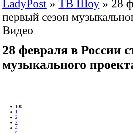
LadyPost
»
ТВ Шоу
» 28 ф
первый сезон музыкальног
Видео
28 февраля в России с
музыкального проекта
100
1
2
3
4