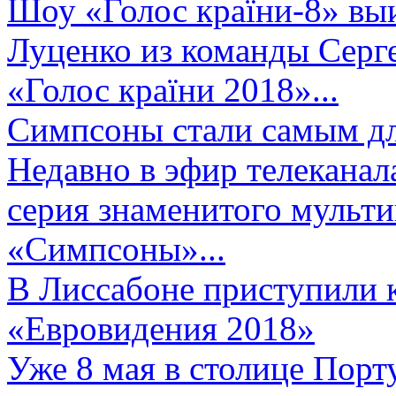
Шоу «Голос країни-8» выи
Луценко из команды Серге
«Голос країни 2018»...
Симпсоны стали самым д
Недавно в эфир телеканал
серия знаменитого мульт
«Симпсоны»...
В Лиссабоне приступили 
«Евровидения 2018»
Уже 8 мая в столице Порт