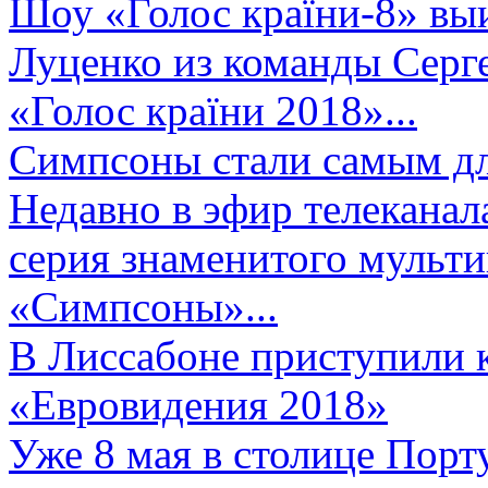
Шоу «Голос країни-8» выи
Луценко из команды Серге
«Голос країни 2018»...
Симпсоны стали самым д
Недавно в эфир телеканал
серия знаменитого мульт
«Симпсоны»...
В Лиссабоне приступили 
«Евровидения 2018»
Уже 8 мая в столице Порт