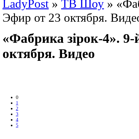
LadyPost
»
ТВ Шоу
» «Фаб
Эфир от 23 октября. Виде
«Фабрика зірок-4». 9-
октября. Видео
0
1
2
3
4
5