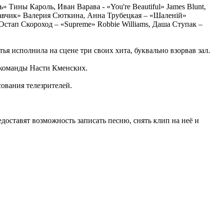
Тины Кароль, Иван Варава - «You're Beautiful» James Blunt,
савчик» Валерия Сюткина, Анна Трубецкая – «Шаленій»
стап Скороход – «Supreme» Robbie Williams, Даша Ступак –
ья исполнила на сцене три своих хита, буквально взорвав зал.
 команды Насти Кменских.
сования телезрителей.
оставят возможность записать песню, снять клип на неё и