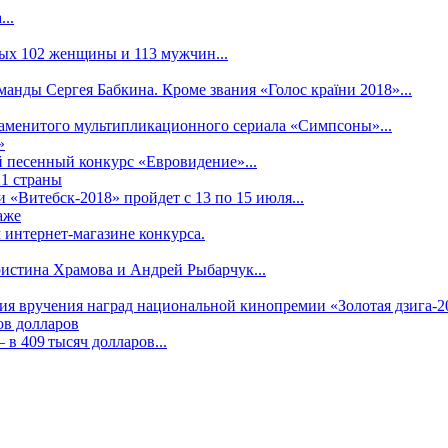
..
рых 102 женщины и 113 мужчин...
манды Сергея Бабкина. Кроме звания «Голос країни 2018»...
наменитого мультипликационного сериала «Симпсоны»...
»
 песенный конкурс «Евровидение»...
21 страны
«Витебск-2018» пройдет с 13 по 15 июля...
аже
 интернет-магазине конкурса.
ристина Храмова и Андрей Рыбарчук...
ния вручения наград национальной кинопремии «Золотая дзига-20
ов долларов
в 409 тысяч долларов...