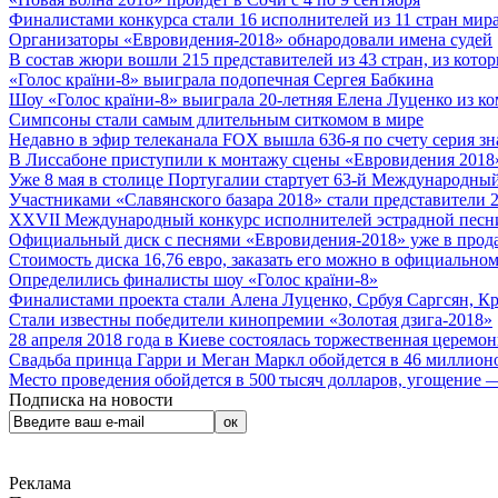
Финалистами конкурса стали 16 исполнителей из 11 стран мира.
Организаторы «Евровидения-2018» обнародовали имена судей
В состав жюри вошли 215 представителей из 43 стран, из кото
«Голос країни-8» выиграла подопечная Сергея Бабкина
Шоу «Голос країни-8» выиграла 20-летняя Елена Луценко из ко
Симпсоны стали самым длительным ситкомом в мире
Недавно в эфир телеканала FOX вышла 636-я по счету серия з
В Лиссабоне приступили к монтажу сцены «Евровидения 2018
Уже 8 мая в столице Португалии стартует 63-й Международный
Участниками «Славянского базара 2018» стали представители 
XXVII Международный конкурс исполнителей эстрадной песни 
Официальный диск с песнями «Евровидения-2018» уже в прод
Стоимость диска 16,76 евро, заказать его можно в официальном
Определились финалисты шоу «Голос країни-8»
Финалистами проекта стали Алена Луценко, Србуя Саргсян, К
Стали известны победители кинопремии «Золотая дзига-2018»
28 апреля 2018 года в Киеве состоялась торжественная церемо
Свадьба принца Гарри и Меган Маркл обойдется в 46 миллион
Место проведения обойдется в 500 тысяч долларов, угощение — 
Подписка на новости
Реклама