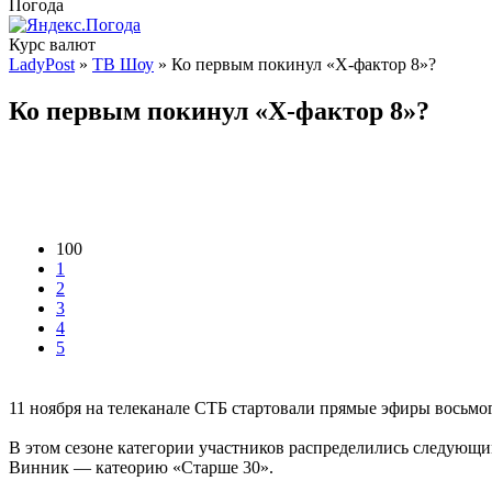
Погода
Курс валют
LadyPost
»
ТВ Шоу
» Ко первым покинул «Х-фактор 8»?
Ко первым покинул «Х-фактор 8»?
100
1
2
3
4
5
11 ноября на телеканале СТБ стартовали прямые эфиры восьмог
В этом сезоне категории участников распределились следующ
Винник — катеорию «Старше 30».