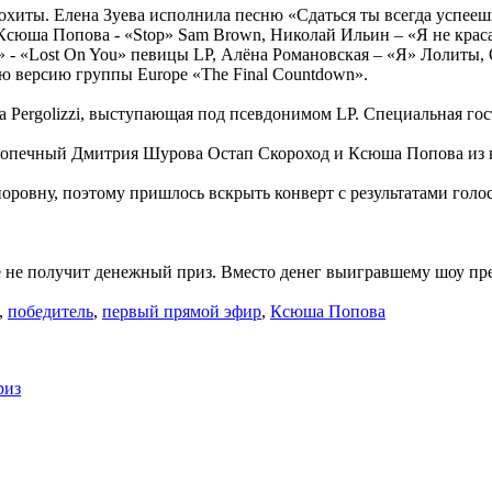
иты. Елена Зуева исполнила песню «Сдаться ты всегда успеешь» 
 Ксюша Попова - «Stop» Sam Brown, Николай Ильин – «Я не кра
- «Lost On You» певицы LP, Алёна Романовская – «Я» Лолиты, О
 версию группы Europe «The Final Countdown».
 Pergolizzi, выступающая под псевдонимом LP. Специальная гост
одопечный Дмитрия Шурова Остап Скороход и Ксюша Попова из
поровну, поэтому пришлось вскрыть конверт с результатами голо
не получит денежный приз. Вместо денег выигравшему шоу пред
,
победитель
,
первый прямой эфир
,
Ксюша Попова
риз