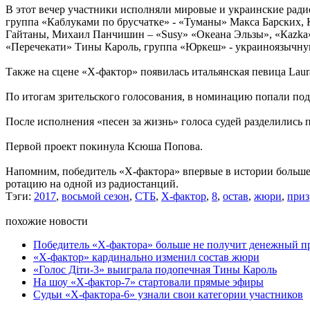
В этот вечер участники исполняли мировые и украинские радиох
группа «Каблуками по брусчатке» - «Туманы» Макса Барских,
Гайтаны, Михаил Панчишин – «Susy» «Океана Эльзы», «Каzkа» 
«Перечекати» Тины Кароль, группа «Юркеш» - украиноязычную
Также на сцене «Х-фактор» появилась итальянская певица Laura
По итогам зрительского голосования, в номинацию попали п
После исполнения «песен за жизнь» голоса судей разделились 
Первой проект покинула Ксюша Попова.
Напомним, победитель «Х-фактора» впервые в истории больше 
ротацию на одной из радиостанций.
Тэги:
2017
,
восьмой сезон
,
СТБ
,
Х-фактор
,
8
,
остав
,
жюри
,
приз
похожие новости
Победитель «Х-фактора» больше не получит денежный п
«Х-фактор» кардинально изменил состав жюри
«Голос Діти-3» выиграла подопечная Тины Кароль
На шоу «Х-фактор-7» стартовали прямые эфиры
Судьи «Х-фактора-6» узнали свои категории участников