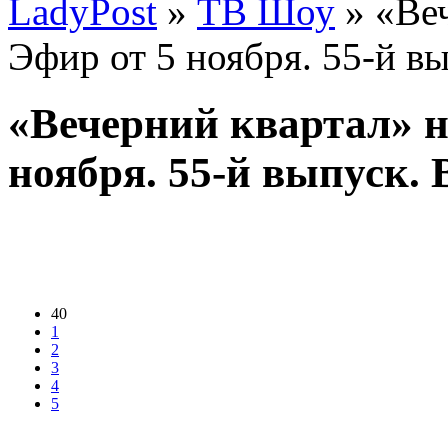
LadyPost
»
ТВ Шоу
» «Веч
Эфир от 5 ноября. 55-й в
«Вечерний квартал» н
ноября. 55-й выпуск. 
40
1
2
3
4
5