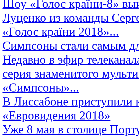
Шоу «Голос країни-8» выи
Луценко из команды Серге
«Голос країни 2018»...
Симпсоны стали самым д
Недавно в эфир телеканал
серия знаменитого мульт
«Симпсоны»...
В Лиссабоне приступили 
«Евровидения 2018»
Уже 8 мая в столице Порт