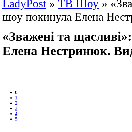
LadyPost
»
ТВ Шоу
» «Зва
шоу покинула Елена Нест
«Зважені та щасливі»
Елена Нестринюк. Ви
0
1
2
3
4
5